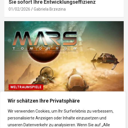
Sie sofort Ihre Entwicklungseffizienz
01/02/2026
Gabriela Brzezina
WELTRAUMSPIELE
Top Weltraum-Browser-Spiele: Erkunde, baue
Wir schätzen Ihre Privatsphäre
und kämpfe im Universum
Wir verwenden Cookies, um Ihr Surferlebnis zu verbessern,
30/01/2026
Gabriela
personalisierte Anzeigen oder Inhalte einzusetzen und
unseren Datenverkehr zu analysieren. Wenn Sie auf „Alle