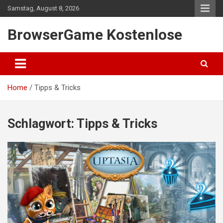
Skip
Samstag, August 8, 2026
to
content
BrowserGame Kostenlose
Home
Tipps & Tricks
Schlagwort:
Tipps & Tricks