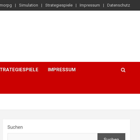
morpg
Simulation
Strategiespiele
Impressum
Datenschutz
TRATEGIESPIELE
IMPRESSUM
Suchen
Suchen