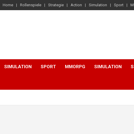
Home
Rollenspiele
Strategie
Action
Simulation
Sport
M
SIMULATION
SPORT
MMORPG
SIMULATION
S