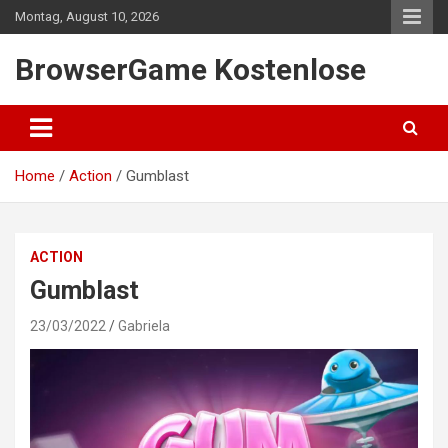
Skip
Montag, August 10, 2026
to
content
BrowserGame Kostenlose
Home
Action
Gumblast
ACTION
Gumblast
23/03/2022
Gabriela