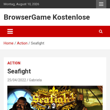
Skip
Montag, August 10, 2026
to
content
BrowserGame Kostenlose
Home
Action
Seafight
ACTION
Seafight
25/04/2022
Gabriela