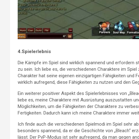
4.Spielerlebnis
Die Kämpfe im Spiel sind wirklich spannend und erfordern 
zu sein. Ich liebe es, die verschiedenen Charaktere im Spie
Charakter hat seine eigenen einzigartigen Fähigkeiten und Fe
wirklich aufregend, diese Fähigkeiten zu nutzen und den Ge
Ein weiterer positiver Aspekt des Spielerlebnisses von „Blea
liebe es, meine Charaktere mit Ausrüstung auszustatten und 
Möglichkeiten, um die Fähigkeiten der Charaktere zu verbess
Fertigkeiten. Dadurch kann ich meine Charaktere immer wei
Ich finde auch die verschiedenen Spielmodi im Spiel sehr 
besonders spannend, da er die Geschichte von „Bleach“ erzäh
lässt. Der PvP-Modus ist sehr aufregend, da man gegen ande