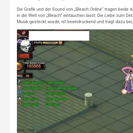
Die Grafik und der Sound von „Bleach Online“ tragen beide da
in die Welt von „Bleach“ eintauchen lässt. Die Liebe zum De
Musik gesteckt wurde, ist beeindruckend und trägt dazu bei, 