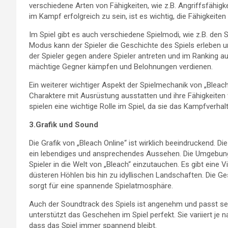
verschiedene Arten von Fähigkeiten, wie z.B. Angriffsfähigk
im Kampf erfolgreich zu sein, ist es wichtig, die Fähigkeite
Im Spiel gibt es auch verschiedene Spielmodi, wie z.B. de
Modus kann der Spieler die Geschichte des Spiels erleben 
der Spieler gegen andere Spieler antreten und im Ranking
mächtige Gegner kämpfen und Belohnungen verdienen.
Ein weiterer wichtiger Aspekt der Spielmechanik von „Bleach
Charaktere mit Ausrüstung ausstatten und ihre Fähigkeite
spielen eine wichtige Rolle im Spiel, da sie das Kampfverha
3.Grafik und Sound
Die Grafik von „Bleach Online“ ist wirklich beeindruckend. Di
ein lebendiges und ansprechendes Aussehen. Die Umgebungen
Spieler in die Welt von „Bleach“ einzutauchen. Es gibt eine
düsteren Höhlen bis hin zu idyllischen Landschaften. Die 
sorgt für eine spannende Spielatmosphäre.
Auch der Soundtrack des Spiels ist angenehm und passt se
unterstützt das Geschehen im Spiel perfekt. Sie variiert j
dass das Spiel immer spannend bleibt.