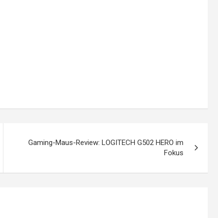
Gaming-Maus-Review: LOGITECH G502 HERO im
Fokus