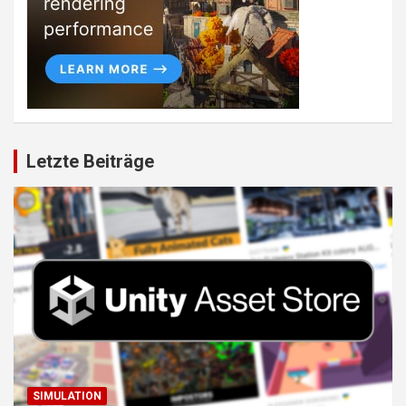
Letzte Beiträge
SIMULATION