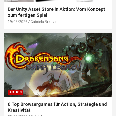
Der Unity Asset Store in Aktion: Vom Konzept
zum fertigen Spiel
19/05/2026
Gabriela Brzezina
ACTION
6 Top Browsergames für Action, Strategie und
Kreativität