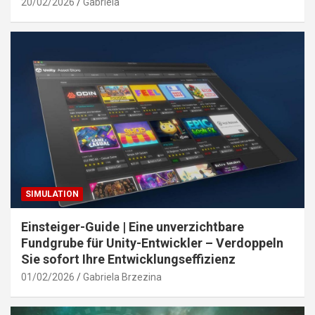
20/02/2026
Gabriela
SIMULATION
Einsteiger-Guide | Eine unverzichtbare
Fundgrube für Unity-Entwickler – Verdoppeln
Sie sofort Ihre Entwicklungseffizienz
01/02/2026
Gabriela Brzezina