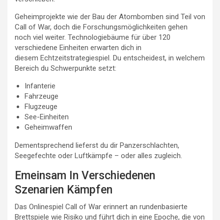
Geheimprojekte wie der Bau der Atombomben sind Teil von
Call of War, doch die Forschungsmöglichkeiten gehen
noch viel weiter. Technologiebäume für über 120
verschiedene Einheiten erwarten dich in
diesem Echtzeitstrategiespiel. Du entscheidest, in welchem
Bereich du Schwerpunkte setzt:
Infanterie
Fahrzeuge
Flugzeuge
See-Einheiten
Geheimwaffen
Dementsprechend lieferst du dir Panzerschlachten,
Seegefechte oder Luftkämpfe – oder alles zugleich.
Emeinsam In Verschiedenen
Szenarien Kämpfen
Das Onlinespiel Call of War erinnert an rundenbasierte
Brettspiele wie Risiko und führt dich in eine Epoche, die von