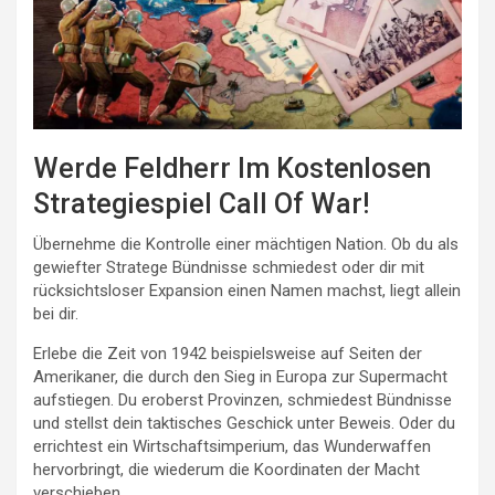
Werde Feldherr Im Kostenlosen
Strategiespiel Call Of War!
Übernehme die Kontrolle einer mächtigen Nation. Ob du als
gewiefter Stratege Bündnisse schmiedest oder dir mit
rücksichtsloser Expansion einen Namen machst, liegt allein
bei dir.
Erlebe die Zeit von 1942 beispielsweise auf Seiten der
Amerikaner, die durch den Sieg in Europa zur Supermacht
aufstiegen. Du eroberst Provinzen, schmiedest Bündnisse
und stellst dein taktisches Geschick unter Beweis. Oder du
errichtest ein Wirtschaftsimperium, das Wunderwaffen
hervorbringt, die wiederum die Koordinaten der Macht
verschieben.