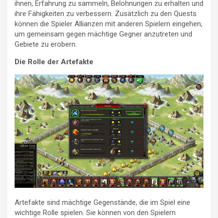
ihnen, Erfahrung zu sammeln, Belohnungen zu erhalten und
ihre Fähigkeiten zu verbessern. Zusätzlich zu den Quests
können die Spieler Allianzen mit anderen Spielern eingehen,
um gemeinsam gegen mächtige Gegner anzutreten und
Gebiete zu erobern.
Die Rolle der Artefakte
Artefakte sind mächtige Gegenstände, die im Spiel eine
wichtige Rolle spielen. Sie können von den Spielern