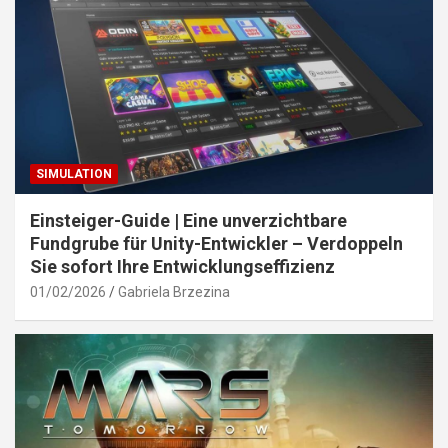
SIMULATION
Einsteiger-Guide | Eine unverzichtbare
Fundgrube für Unity-Entwickler – Verdoppeln
Sie sofort Ihre Entwicklungseffizienz
01/02/2026
Gabriela Brzezina