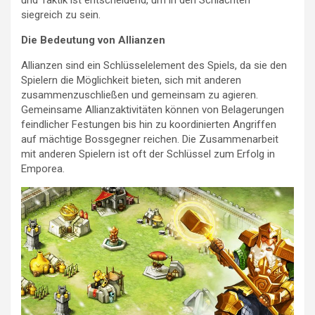
siegreich zu sein.
Die Bedeutung von Allianzen
Allianzen sind ein Schlüsselelement des Spiels, da sie den
Spielern die Möglichkeit bieten, sich mit anderen
zusammenzuschließen und gemeinsam zu agieren.
Gemeinsame Allianzaktivitäten können von Belagerungen
feindlicher Festungen bis hin zu koordinierten Angriffen
auf mächtige Bossgegner reichen. Die Zusammenarbeit
mit anderen Spielern ist oft der Schlüssel zum Erfolg in
Emporea.