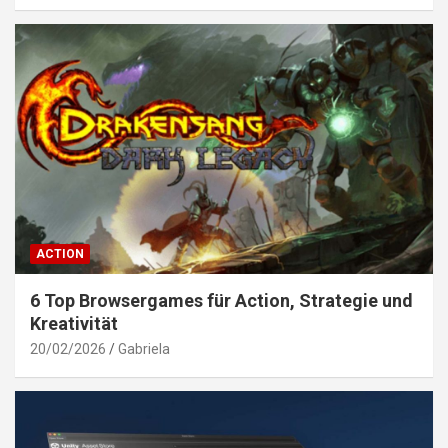
ACTION
6 Top Browsergames für Action, Strategie und
Kreativität
20/02/2026
Gabriela