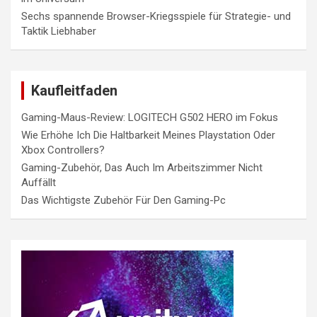
Sechs spannende Browser-Kriegsspiele für Strategie- und
Taktik Liebhaber
Kaufleitfaden
Gaming-Maus-Review: LOGITECH G502 HERO im Fokus
Wie Erhöhe Ich Die Haltbarkeit Meines Playstation Oder
Xbox Controllers?
Gaming-Zubehör, Das Auch Im Arbeitszimmer Nicht
Auffällt
Das Wichtigste Zubehör Für Den Gaming-Pc