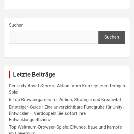
Suchen
Suchen
Letzte Beiträge
Der Unity Asset Store in Aktion: Vom Konzept zum fertigen
Spiel
6 Top Browsergames für Action, Strategie und Kreativität
Einsteiger-Guide | Eine unverzichtbare Fundgrube für Unity-
Entwickler – Verdoppeln Sie sofort Ihre
Entwicklungseffizienz
Top Weltraum-Browser-Spiele: Erkunde, baue und kämpfe
im Universum