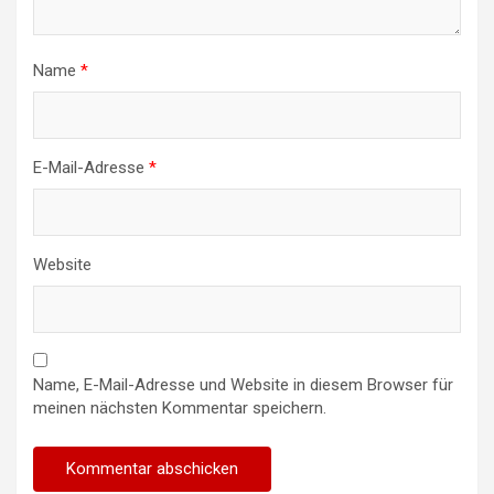
Name
*
E-Mail-Adresse
*
Website
Name, E-Mail-Adresse und Website in diesem Browser für
meinen nächsten Kommentar speichern.