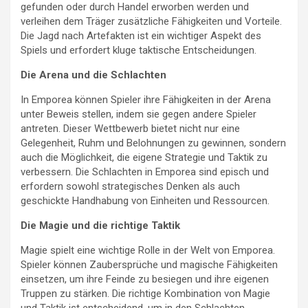
gefunden oder durch Handel erworben werden und
verleihen dem Träger zusätzliche Fähigkeiten und Vorteile.
Die Jagd nach Artefakten ist ein wichtiger Aspekt des
Spiels und erfordert kluge taktische Entscheidungen.
Die Arena und die Schlachten
In Emporea können Spieler ihre Fähigkeiten in der Arena
unter Beweis stellen, indem sie gegen andere Spieler
antreten. Dieser Wettbewerb bietet nicht nur eine
Gelegenheit, Ruhm und Belohnungen zu gewinnen, sondern
auch die Möglichkeit, die eigene Strategie und Taktik zu
verbessern. Die Schlachten in Emporea sind episch und
erfordern sowohl strategisches Denken als auch
geschickte Handhabung von Einheiten und Ressourcen.
Die Magie und die richtige Taktik
Magie spielt eine wichtige Rolle in der Welt von Emporea.
Spieler können Zaubersprüche und magische Fähigkeiten
einsetzen, um ihre Feinde zu besiegen und ihre eigenen
Truppen zu stärken. Die richtige Kombination von Magie
und Taktik ist entscheidend, um in den Schlachten