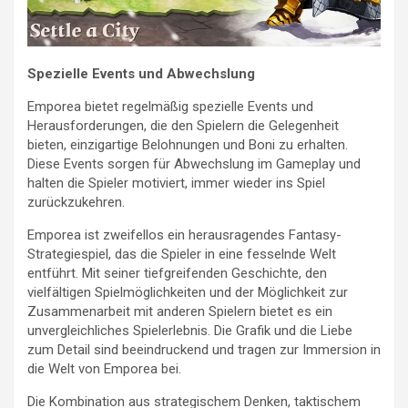
Spezielle Events und Abwechslung
Emporea bietet regelmäßig spezielle Events und
Herausforderungen, die den Spielern die Gelegenheit
bieten, einzigartige Belohnungen und Boni zu erhalten.
Diese Events sorgen für Abwechslung im Gameplay und
halten die Spieler motiviert, immer wieder ins Spiel
zurückzukehren.
Emporea ist zweifellos ein herausragendes Fantasy-
Strategiespiel, das die Spieler in eine fesselnde Welt
entführt. Mit seiner tiefgreifenden Geschichte, den
vielfältigen Spielmöglichkeiten und der Möglichkeit zur
Zusammenarbeit mit anderen Spielern bietet es ein
unvergleichliches Spielerlebnis. Die Grafik und die Liebe
zum Detail sind beeindruckend und tragen zur Immersion in
die Welt von Emporea bei.
Die Kombination aus strategischem Denken, taktischem