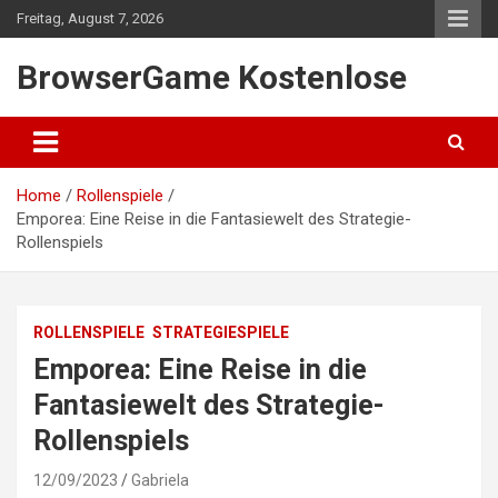
Skip
Freitag, August 7, 2026
to
content
BrowserGame Kostenlose
Home
Rollenspiele
Emporea: Eine Reise in die Fantasiewelt des Strategie-
Rollenspiels
ROLLENSPIELE
STRATEGIESPIELE
Emporea: Eine Reise in die
Fantasiewelt des Strategie-
Rollenspiels
12/09/2023
Gabriela