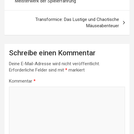
Meisterwerk der Spielerfahrung
Transformice: Das Lustige und Chaotische
Mäuseabenteuer
Schreibe einen Kommentar
Deine E-Mail-Adresse wird nicht veröffentlicht.
Erforderliche Felder sind mit
*
markiert
Kommentar
*