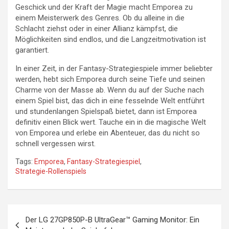
Geschick und der Kraft der Magie macht Emporea zu
einem Meisterwerk des Genres. Ob du alleine in die
Schlacht ziehst oder in einer Allianz kämpfst, die
Möglichkeiten sind endlos, und die Langzeitmotivation ist
garantiert.
In einer Zeit, in der Fantasy-Strategiespiele immer beliebter
werden, hebt sich Emporea durch seine Tiefe und seinen
Charme von der Masse ab. Wenn du auf der Suche nach
einem Spiel bist, das dich in eine fesselnde Welt entführt
und stundenlangen Spielspaß bietet, dann ist Emporea
definitiv einen Blick wert. Tauche ein in die magische Welt
von Emporea und erlebe ein Abenteuer, das du nicht so
schnell vergessen wirst.
Tags:
Emporea
,
Fantasy-Strategiespiel
,
Strategie-Rollenspiels
Beitragsnavigation
Der LG 27GP850P-B UltraGear™ Gaming Monitor: Ein