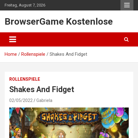
Skip
Freitag, August 7, 2026
to
content
BrowserGame Kostenlose
Home
Rollenspiele
Shakes And Fidget
ROLLENSPIELE
Shakes And Fidget
02/05/2022
Gabriela