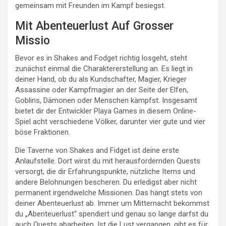
gemeinsam mit Freunden im Kampf besiegst.
Mit Abenteuerlust Auf Grosser
Missio
Bevor es in Shakes and Fodget richtig losgeht, steht
zunächst einmal die Charaktererstellung an. Es liegt in
deiner Hand, ob du als Kundschafter, Magier, Krieger
Assassine oder Kampfmagier an der Seite der Elfen,
Goblins, Dämonen oder Menschen kämpfst. Insgesamt
bietet dir der Entwickler Playa Games in diesem Online-
Spiel acht verschiedene Völker, darunter vier gute und vier
böse Fraktionen.
Die Taverne von Shakes and Fidget ist deine erste
Anlaufstelle. Dort wirst du mit herausfordernden Quests
versorgt, die dir Erfahrungspunkte, nützliche Items und
andere Belohnungen bescheren. Du erledigst aber nicht
permanent irgendwelche Missionen. Das hängt stets von
deiner Abenteuerlust ab. Immer um Mitternacht bekommst
du „Abenteuerlust“ spendiert und genau so lange darfst du
auch Quests abarbeiten. Ist die Lust vergangen, gibt es für