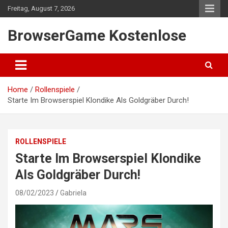
Skip
Freitag, August 7, 2026
to
content
BrowserGame Kostenlose
Home
Rollenspiele
Starte Im Browserspiel Klondike Als Goldgräber Durch!
ROLLENSPIELE
Starte Im Browserspiel Klondike
Als Goldgräber Durch!
08/02/2023
Gabriela