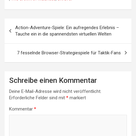
Beitragsnavigation
Action-Adventure-Spiele: Ein aufregendes Erlebnis –
Tauche ein in die spannendsten virtuellen Welten
7 fesselnde Browser-Strategiespiele für Taktik-Fans
Schreibe einen Kommentar
Deine E-Mail-Adresse wird nicht veröffentlicht.
Erforderliche Felder sind mit
*
markiert
Kommentar
*