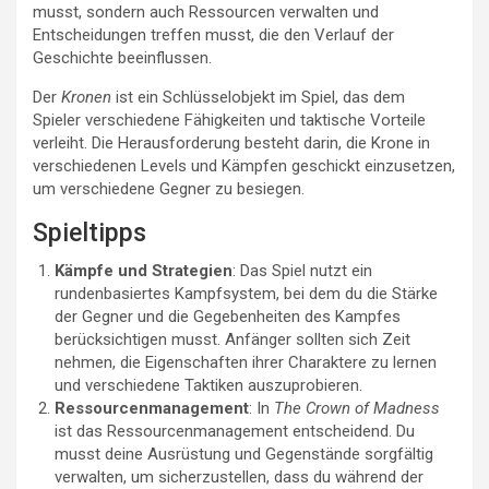
musst, sondern auch Ressourcen verwalten und
Entscheidungen treffen musst, die den Verlauf der
Geschichte beeinflussen.
Der
Kronen
ist ein Schlüsselobjekt im Spiel, das dem
Spieler verschiedene Fähigkeiten und taktische Vorteile
verleiht. Die Herausforderung besteht darin, die Krone in
verschiedenen Levels und Kämpfen geschickt einzusetzen,
um verschiedene Gegner zu besiegen.
Spieltipps
Kämpfe und Strategien
: Das Spiel nutzt ein
rundenbasiertes Kampfsystem, bei dem du die Stärke
der Gegner und die Gegebenheiten des Kampfes
berücksichtigen musst. Anfänger sollten sich Zeit
nehmen, die Eigenschaften ihrer Charaktere zu lernen
und verschiedene Taktiken auszuprobieren.
Ressourcenmanagement
: In
The Crown of Madness
ist das Ressourcenmanagement entscheidend. Du
musst deine Ausrüstung und Gegenstände sorgfältig
verwalten, um sicherzustellen, dass du während der