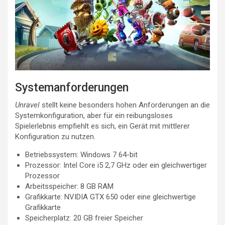
Systemanforderungen
Unravel
stellt keine besonders hohen Anforderungen an die
Systemkonfiguration, aber für ein reibungsloses
Spielerlebnis empfiehlt es sich, ein Gerät mit mittlerer
Konfiguration zu nutzen.
Betriebssystem: Windows 7 64-bit
Prozessor: Intel Core i5 2,7 GHz oder ein gleichwertiger
Prozessor
Arbeitsspeicher: 8 GB RAM
Grafikkarte: NVIDIA GTX 650 oder eine gleichwertige
Grafikkarte
Speicherplatz: 20 GB freier Speicher