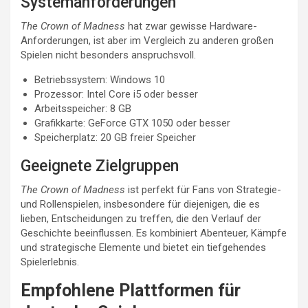
Systemanforderungen
The Crown of Madness
hat zwar gewisse Hardware-
Anforderungen, ist aber im Vergleich zu anderen großen
Spielen nicht besonders anspruchsvoll.
Betriebssystem: Windows 10
Prozessor: Intel Core i5 oder besser
Arbeitsspeicher: 8 GB
Grafikkarte: GeForce GTX 1050 oder besser
Speicherplatz: 20 GB freier Speicher
Geeignete Zielgruppen
The Crown of Madness
ist perfekt für Fans von Strategie-
und Rollenspielen, insbesondere für diejenigen, die es
lieben, Entscheidungen zu treffen, die den Verlauf der
Geschichte beeinflussen. Es kombiniert Abenteuer, Kämpfe
und strategische Elemente und bietet ein tiefgehendes
Spielerlebnis.
Empfohlene Plattformen für