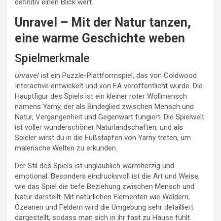
definitiv einen Blick wert.
Unravel – Mit der Natur tanzen,
eine warme Geschichte weben
Spielmerkmale
Unravel
ist ein Puzzle-Plattformspiel, das von Coldwood
Interactive entwickelt und von EA veröffentlicht wurde. Die
Hauptfigur des Spiels ist ein kleiner roter Wollmensch
namens Yarny, der als Bindeglied zwischen Mensch und
Natur, Vergangenheit und Gegenwart fungiert. Die Spielwelt
ist voller wunderschöner Naturlandschaften, und als
Spieler wirst du in die Fußstapfen von Yarny treten, um
malerische Welten zu erkunden.
Der Stil des Spiels ist unglaublich warmherzig und
emotional. Besonders eindrucksvoll ist die Art und Weise,
wie das Spiel die tiefe Beziehung zwischen Mensch und
Natur darstellt. Mit natürlichen Elementen wie Wäldern,
Ozeanen und Feldern wird die Umgebung sehr detailliert
dargestellt, sodass man sich in ihr fast zu Hause fühlt.