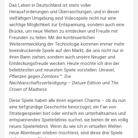
Das Leben in Deutschland ist stets voller
Herausforderungen und Überraschungen, und in dieser
vielfältigen Umgebung sind Videospiele nicht nur eine
wichtige Möglichkeit zur Entspannung, sondern auch eine
Brücke, um neue Welten zu entdecken und Freude mit
Freunden zu teilen. Mit der kontinuierlichen
Weiterentwicklung der Technologie kommen immer mehr
beeindruckende Spiele auf den Markt, die uns nicht nur in
ihren Bann ziehen, sondern auch unsere Neugier und
Entdeckungsfreude wecken. Heute möchte ich drei der
beliebtesten und neuesten Spiele vorstellen:
Unravel
,
Pflanzen gegen Zombies™: Die
Nachbarschaftsverteidigung – Deluxe Edition
und
The
Crown of Madness
.
Diese Spiele haben alle ihren eigenen Charme – ob du nun
eine tiefgründige Geschichte bevorzugst, ein Fan von
Strategiespielen bist oder einfach ein unterhaltsames und
entspannendes Spielerlebnis suchst, sie bieten dir ein völlig
neues Spielerlebnis. Wenn du wie ich in virtuellen Welten
neue Abenteuer erleben möchtest, sind diese drei Spiele