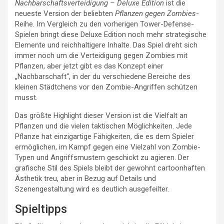
Nachbarschaftsverteidigung – Deluxe Edition
ist die
neueste Version der beliebten
Pflanzen gegen Zombies
-
Reihe. Im Vergleich zu den vorherigen Tower-Defense-
Spielen bringt diese Deluxe Edition noch mehr strategische
Elemente und reichhaltigere Inhalte. Das Spiel dreht sich
immer noch um die Verteidigung gegen Zombies mit
Pflanzen, aber jetzt gibt es das Konzept einer
„Nachbarschaft“, in der du verschiedene Bereiche des
kleinen Städtchens vor den Zombie-Angriffen schützen
musst.
Das größte Highlight dieser Version ist die Vielfalt an
Pflanzen und die vielen taktischen Möglichkeiten. Jede
Pflanze hat einzigartige Fähigkeiten, die es dem Spieler
ermöglichen, im Kampf gegen eine Vielzahl von Zombie-
Typen und Angriffsmustern geschickt zu agieren. Der
grafische Stil des Spiels bleibt der gewohnt cartoonhaften
Ästhetik treu, aber in Bezug auf Details und
Szenengestaltung wird es deutlich ausgefeilter.
Spieltipps