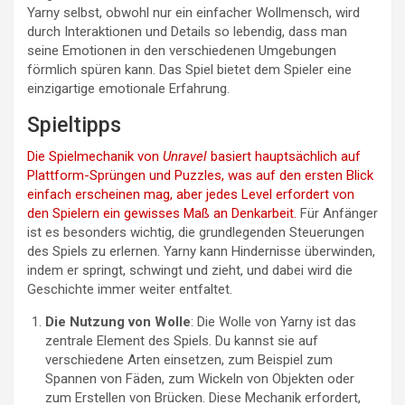
Yarny selbst, obwohl nur ein einfacher Wollmensch, wird
durch Interaktionen und Details so lebendig, dass man
seine Emotionen in den verschiedenen Umgebungen
förmlich spüren kann. Das Spiel bietet dem Spieler eine
einzigartige emotionale Erfahrung.
Spieltipps
Die Spielmechanik von
Unravel
basiert hauptsächlich auf
Plattform-Sprüngen und Puzzles, was auf den ersten Blick
einfach erscheinen mag, aber jedes Level erfordert von
den Spielern ein gewisses Maß an Denkarbeit.
Für Anfänger
ist es besonders wichtig, die grundlegenden Steuerungen
des Spiels zu erlernen. Yarny kann Hindernisse überwinden,
indem er springt, schwingt und zieht, und dabei wird die
Geschichte immer weiter entfaltet.
Die Nutzung von Wolle
: Die Wolle von Yarny ist das
zentrale Element des Spiels. Du kannst sie auf
verschiedene Arten einsetzen, zum Beispiel zum
Spannen von Fäden, zum Wickeln von Objekten oder
zum Erstellen von Brücken. Diese Mechanik erfordert,