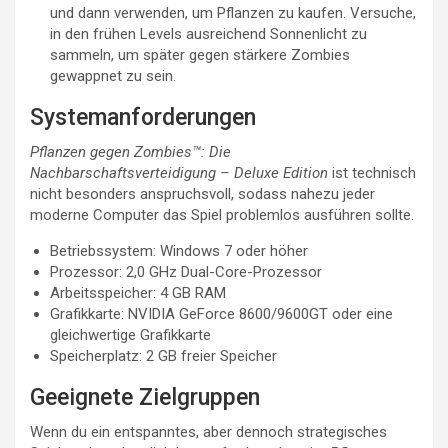
und dann verwenden, um Pflanzen zu kaufen. Versuche,
in den frühen Levels ausreichend Sonnenlicht zu
sammeln, um später gegen stärkere Zombies
gewappnet zu sein.
Systemanforderungen
Pflanzen gegen Zombies™: Die
Nachbarschaftsverteidigung – Deluxe Edition
ist technisch
nicht besonders anspruchsvoll, sodass nahezu jeder
moderne Computer das Spiel problemlos ausführen sollte.
Betriebssystem: Windows 7 oder höher
Prozessor: 2,0 GHz Dual-Core-Prozessor
Arbeitsspeicher: 4 GB RAM
Grafikkarte: NVIDIA GeForce 8600/9600GT oder eine
gleichwertige Grafikkarte
Speicherplatz: 2 GB freier Speicher
Geeignete Zielgruppen
Wenn du ein entspanntes, aber dennoch strategisches