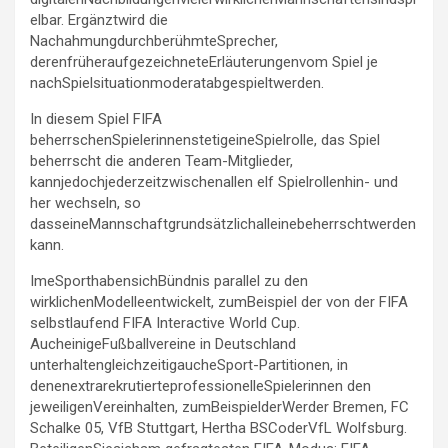
elbar. Ergänztwird die
NachahmungdurchberühmteSprecher,
derenfrüheraufgezeichneteErläuterungenvom Spiel je
nachSpielsituationmoderatabgespieltwerden.
In diesem Spiel FIFA
beherrschenSpielerinnenstetigeineSpielrolle, das Spiel
beherrscht die anderen Team-Mitglieder,
kannjedochjederzeitzwischenallen elf Spielrollenhin- und
her wechseln, so
dasseineMannschaftgrundsätzlichalleinebeherrschtwerden
kann.
ImeSporthabensichB
ü
ndnis parallel zu den
wirklichenModelleentwickelt, zumBeispiel der von der FIFA
selbstlaufend FIFA Interactive World Cup.
AucheinigeFußballvereine in Deutschland
unterhaltengleichzeitigaucheSport-Partitionen, in
denenextrarekrutierteprofessionelleSpielerinnen den
jeweiligenVereinhalten, zumBeispielderWerder Bremen, FC
Schalke 05, VfB Stuttgart, Hertha BSCoderVfL Wolfsburg.