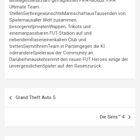
BeteiligenSiesicham gefragtesten FIFA-Modus: FIFA
Ultimate Team.
StellenSieIhregewünschteMannschaftausTausenden von
Spielernausaller Welt zusammen,
besorgemitprivatenWappen, Trikots und
einemanpassbaren FUT-Stadion auf und
nebendemRaseneinenkalren Club und
trettenSiemitIhremTeam in Partiengegen die KI
oderandereSpieleraus der Community an.
Darüberhinauskehrenmit den neuen FUT Heroes einige der
unvergesslichenSpieler auf den Rasenzurück.
Beitragsnavigation
Grand Theft Auto 5
Die Sims™ 4