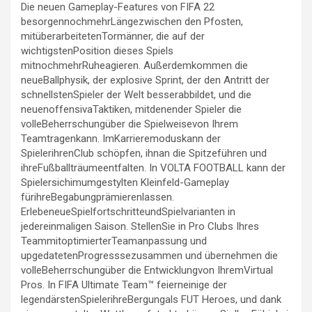
Die neuen Gameplay-Features von FIFA 22
besorgennochmehrLängezwischen den Pfosten,
mitüberarbeitetenTormänner, die auf der
wichtigstenPosition dieses Spiels
mitnochmehrRuheagieren. Außerdemkommen die
neueBallphysik, der explosive Sprint, der den Antritt der
schnellstenSpieler der Welt besserabbildet, und die
neuenoffensivaTaktiken, mitdenender Spieler die
volleBeherrschungüber die Spielweisevon Ihrem
Teamtragenkann. ImKarrieremoduskann der
SpielerihrenClub schöpfen, ihnan die Spitzeführen und
ihreFußballträumeentfalten. In VOLTA FOOTBALL kann der
Spielersichimumgestylten Kleinfeld-Gameplay
fürihreBegabungprämierenlassen.
ErlebeneueSpielfortschritteundSpielvarianten in
jedereinmaligen Saison. StellenSie in Pro Clubs Ihres
TeammitoptimierterTeamanpassung und
upgedatetenProgresssezusammen und übernehmen die
volleBeherrschungüber die Entwicklungvon IhremVirtual
Pros. In FIFA Ultimate Team™ feierneinige der
legendärstenSpielerihreBergungals FUT Heroes, und dank