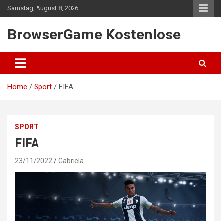
Skip
Samstag, August 8, 2026
to
content
BrowserGame Kostenlose
Home
Sport
FIFA
SPORT
FIFA
23/11/2022
Gabriela