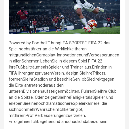
Powered by Football™ bringt EA SPORTS™ FIFA 22 das
Spiel nochst
ä
rker an die Wirklichkeitheran,
mitgrundlichenGameplay-InnovationenundVerbesserungen
in allenSchemen.LebenSie in diesem Spiel FIFA 22
IhreFußballträumealsSpieler und Trainer aus.Erfinden in
FIFA IhrenganzprivatenVerein, design SieIhreTrikots,
formenSieIhrStadion und beschließen, obSiedirektgegen
die Elite antretenoderaus den
unterenDivisionenaufsteigenmöchten. FührenSieIhre Club
an die Spitze. Oder zeigenSieIhreFähigkeitalsSpieler und
erlebenSieeinenochdramatischereSpielerkarriere, die
sichnochmehrWahrscheinlichkeitengibt,
mitIhremProfiVerbesserungenzuerzielen,
Erfolgefeierlichbegehenund anschaulichdabeizu sein.