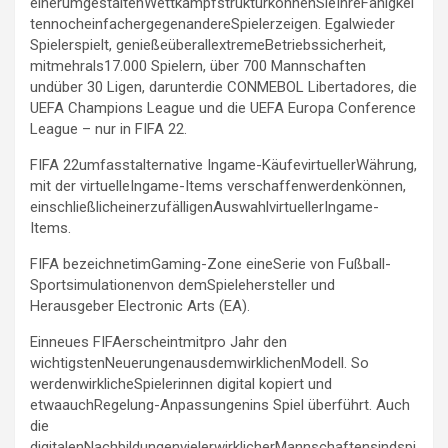
einerumgestaltenWettkampfstrukturkönnenSieIhreFähigkei
tennocheinfachergegenandereSpielerzeigen. Egalwieder
Spielerspielt, genießeüberallextremeBetriebssicherheit,
mitmehrals17.000 Spielern, über 700 Mannschaften
und
ü
ber 30 Ligen, darunterdie CONMEBOL Libertadores, die
UEFA Champions League und die UEFA Europa Conference
League – nur in FIFA 22.
FIFA 22umfasstalternative Ingame-KäufevirtuellerWährung,
mit der virtuelleIngame-Items verschaffenwerdenkönnen,
einschließlicheinerzufälligenAuswahlvirtuellerIngame-
Items.
FIFA bezeichnetimGaming-Zone eineSerie von Fußball-
Sportsimulationenvon demSpielehersteller und
Herausgeber Electronic Arts (EA).
Einneues FIFAerscheintmitpro Jahr den
wichtigstenNeuerungenausdemwirklichenModell. So
werdenwirklicheSpielerinnen digital kopiert und
etwaauchRegelung-Anpassungenins Spiel überführt. Auch
die
digitalenNachbildungenvielerwirklicherMannschaftensindspi