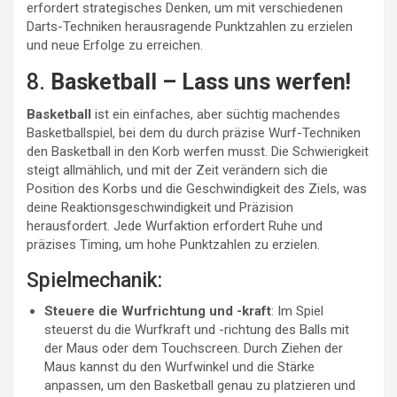
erfordert strategisches Denken, um mit verschiedenen
Darts-Techniken herausragende Punktzahlen zu erzielen
und neue Erfolge zu erreichen.
8.
Basketball – Lass uns werfen!
Basketball
ist ein einfaches, aber süchtig machendes
Basketballspiel, bei dem du durch präzise Wurf-Techniken
den Basketball in den Korb werfen musst. Die Schwierigkeit
steigt allmählich, und mit der Zeit verändern sich die
Position des Korbs und die Geschwindigkeit des Ziels, was
deine Reaktionsgeschwindigkeit und Präzision
herausfordert. Jede Wurfaktion erfordert Ruhe und
präzises Timing, um hohe Punktzahlen zu erzielen.
Spielmechanik:
Steuere die Wurfrichtung und -kraft
: Im Spiel
steuerst du die Wurfkraft und -richtung des Balls mit
der Maus oder dem Touchscreen. Durch Ziehen der
Maus kannst du den Wurfwinkel und die Stärke
anpassen, um den Basketball genau zu platzieren und