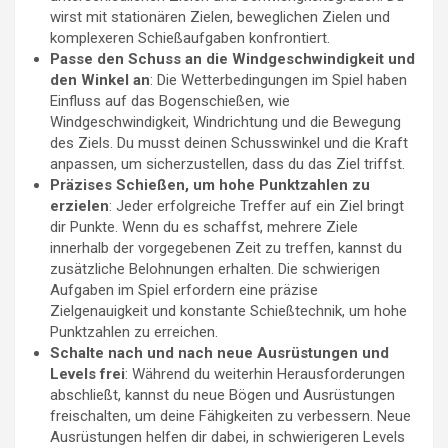
wirst mit stationären Zielen, beweglichen Zielen und
komplexeren Schießaufgaben konfrontiert.
Passe den Schuss an die Windgeschwindigkeit und
den Winkel an
: Die Wetterbedingungen im Spiel haben
Einfluss auf das Bogenschießen, wie
Windgeschwindigkeit, Windrichtung und die Bewegung
des Ziels. Du musst deinen Schusswinkel und die Kraft
anpassen, um sicherzustellen, dass du das Ziel triffst.
Präzises Schießen, um hohe Punktzahlen zu
erzielen
: Jeder erfolgreiche Treffer auf ein Ziel bringt
dir Punkte. Wenn du es schaffst, mehrere Ziele
innerhalb der vorgegebenen Zeit zu treffen, kannst du
zusätzliche Belohnungen erhalten. Die schwierigen
Aufgaben im Spiel erfordern eine präzise
Zielgenauigkeit und konstante Schießtechnik, um hohe
Punktzahlen zu erreichen.
Schalte nach und nach neue Ausrüstungen und
Levels frei
: Während du weiterhin Herausforderungen
abschließt, kannst du neue Bögen und Ausrüstungen
freischalten, um deine Fähigkeiten zu verbessern. Neue
Ausrüstungen helfen dir dabei, in schwierigeren Levels