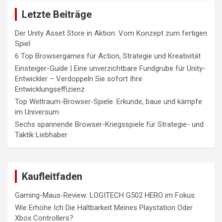
Letzte Beiträge
Der Unity Asset Store in Aktion: Vom Konzept zum fertigen
Spiel
6 Top Browsergames für Action, Strategie und Kreativität
Einsteiger-Guide | Eine unverzichtbare Fundgrube für Unity-
Entwickler – Verdoppeln Sie sofort Ihre
Entwicklungseffizienz
Top Weltraum-Browser-Spiele: Erkunde, baue und kämpfe
im Universum
Sechs spannende Browser-Kriegsspiele für Strategie- und
Taktik Liebhaber
Kaufleitfaden
Gaming-Maus-Review: LOGITECH G502 HERO im Fokus
Wie Erhöhe Ich Die Haltbarkeit Meines Playstation Oder
Xbox Controllers?