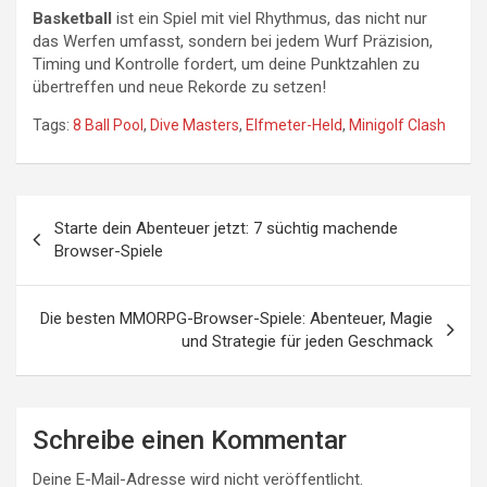
Basketball
ist ein Spiel mit viel Rhythmus, das nicht nur
das Werfen umfasst, sondern bei jedem Wurf Präzision,
Timing und Kontrolle fordert, um deine Punktzahlen zu
übertreffen und neue Rekorde zu setzen!
Tags:
8 Ball Pool
,
Dive Masters
,
Elfmeter-Held
,
Minigolf Clash
Beitragsnavigation
Starte dein Abenteuer jetzt: 7 süchtig machende
Browser-Spiele
Die besten MMORPG-Browser-Spiele: Abenteuer, Magie
und Strategie für jeden Geschmack
Schreibe einen Kommentar
Deine E-Mail-Adresse wird nicht veröffentlicht.