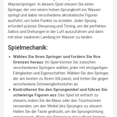
Wasserspringen. In diesem Spiel steuern Sie einen
Springer, der von einem hohen Sprungbrett ins Wasser
springt und dabei verschiedene akrobatische Figuren
ausführt, um hohe Punkte zu erzielen. Jeder Sprung
erfordert präzise Steuerung und Timing, um die perfekten
Saltos und Drehungen in der Luft auszuführen und dann
mit einer sauberen Landung im Wasser zu landen.
Spielmechanik:
Wählen Sie Ihren Springer und fordern Sie Ihre
Grenzen heraus
: Im Spiel können Sie zwischen
verschiedenen Springern wählen, jeder mit einzigartigen
Fähigkeiten und Eigenschaften. Wählen Sie den Springer,
der am besten zu Ihrem Stil passt, und treten Sie gegen
verschiedene Schwierigkeitsstufen an.
Kontrollieren Sie den Sprungwinkel und führen Sie
schwierige Figuren aus
: Das Spiel ist einfach zu
steuern, indem Sie die Maus oder den Touchscreen
verwenden, um den Winkel des Sprunges zu steuern.
Halten Sie die Taste gedrückt, um die Sprungrichtung
anzupassen. Wenn der Springer in der Luft ist, können