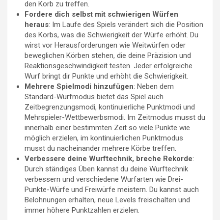
den Korb zu treffen.
Fordere dich selbst mit schwierigen Würfen
heraus
: Im Laufe des Spiels verändert sich die Position
des Korbs, was die Schwierigkeit der Würfe erhöht. Du
wirst vor Herausforderungen wie Weitwürfen oder
beweglichen Körben stehen, die deine Präzision und
Reaktionsgeschwindigkeit testen. Jeder erfolgreiche
Wurf bringt dir Punkte und erhöht die Schwierigkeit.
Mehrere Spielmodi hinzufügen
: Neben dem
Standard-Wurfmodus bietet das Spiel auch
Zeitbegrenzungsmodi, kontinuierliche Punktmodi und
Mehrspieler-Wettbewerbsmodi. Im Zeitmodus musst du
innerhalb einer bestimmten Zeit so viele Punkte wie
möglich erzielen, im kontinuierlichen Punktmodus
musst du nacheinander mehrere Körbe treffen.
Verbessere deine Wurftechnik, breche Rekorde
:
Durch ständiges Üben kannst du deine Wurftechnik
verbessern und verschiedene Wurfarten wie Drei-
Punkte-Würfe und Freiwürfe meistern. Du kannst auch
Belohnungen erhalten, neue Levels freischalten und
immer höhere Punktzahlen erzielen.