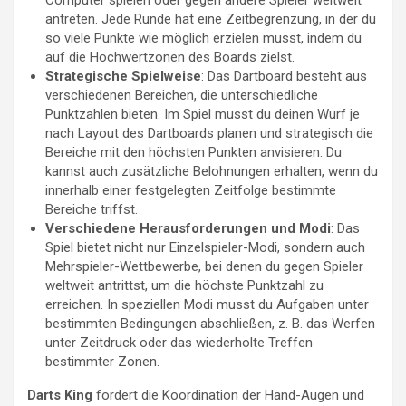
antreten. Jede Runde hat eine Zeitbegrenzung, in der du
so viele Punkte wie möglich erzielen musst, indem du
auf die Hochwertzonen des Boards zielst.
Strategische Spielweise
: Das Dartboard besteht aus
verschiedenen Bereichen, die unterschiedliche
Punktzahlen bieten. Im Spiel musst du deinen Wurf je
nach Layout des Dartboards planen und strategisch die
Bereiche mit den höchsten Punkten anvisieren. Du
kannst auch zusätzliche Belohnungen erhalten, wenn du
innerhalb einer festgelegten Zeitfolge bestimmte
Bereiche triffst.
Verschiedene Herausforderungen und Modi
: Das
Spiel bietet nicht nur Einzelspieler-Modi, sondern auch
Mehrspieler-Wettbewerbe, bei denen du gegen Spieler
weltweit antrittst, um die höchste Punktzahl zu
erreichen. In speziellen Modi musst du Aufgaben unter
bestimmten Bedingungen abschließen, z. B. das Werfen
unter Zeitdruck oder das wiederholte Treffen
bestimmter Zonen.
Darts King
fordert die Koordination der Hand-Augen und