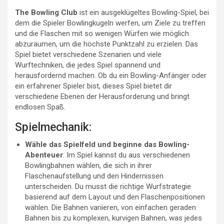
The Bowling Club
ist ein ausgeklügeltes Bowling-Spiel, bei
dem die Spieler Bowlingkugeln werfen, um Ziele zu treffen
und die Flaschen mit so wenigen Würfen wie möglich
abzuräumen, um die höchste Punktzahl zu erzielen. Das
Spiel bietet verschiedene Szenarien und viele
Wurftechniken, die jedes Spiel spannend und
herausfordernd machen. Ob du ein Bowling-Anfänger oder
ein erfahrener Spieler bist, dieses Spiel bietet dir
verschiedene Ebenen der Herausforderung und bringt
endlosen Spaß.
Spielmechanik:
Wähle das Spielfeld und beginne das Bowling-
Abenteuer
: Im Spiel kannst du aus verschiedenen
Bowlingbahnen wählen, die sich in ihrer
Flaschenaufstellung und den Hindernissen
unterscheiden. Du musst die richtige Wurfstrategie
basierend auf dem Layout und den Flaschenpositionen
wählen. Die Bahnen variieren, von einfachen geraden
Bahnen bis zu komplexen, kurvigen Bahnen, was jedes