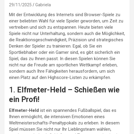
29/11/2025
Gabriela
Mit der Entwicklung des Internets sind Browser-Spiele zu
einer beliebten Wahl für viele Spieler geworden, um Zeit zu
vertreiben und sich zu entspannen. Heute bieten viele
Spiele nicht nur Unterhaltung, sondern auch die Möglichkeit,
die Reaktionsgeschwindigkeit, Präzision und strategisches
Denken der Spieler zu trainieren. Egal, ob Sie ein
Sportliebhaber oder ein Gamer sind, es gibt sicherlich ein
Spiel, das zu Ihnen passt. In diesen Spielen können Sie
nicht nur die Freude am sportlichen Wettkampf erleben,
sondern auch Ihre Fähigkeiten herausfordern, um sich
einen Platz auf den Highscore-Listen zu erkämpfen.
1.
Elfmeter-Held – Schießen wie
ein Profi!
Elfmeter-Held
ist ein spannendes Fußballspiel, das es
Ihnen ermöglicht, die intensiven Emotionen eines
Weltmeisterschafts-Penaltypokals zu erleben. In diesem
Spiel müssen Sie nicht nur Ihr Lieblingsteam wählen,