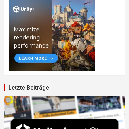
Letzte Beiträge