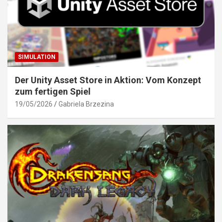
SIMULATION
Der Unity Asset Store in Aktion: Vom Konzept
zum fertigen Spiel
19/05/2026
Gabriela Brzezina