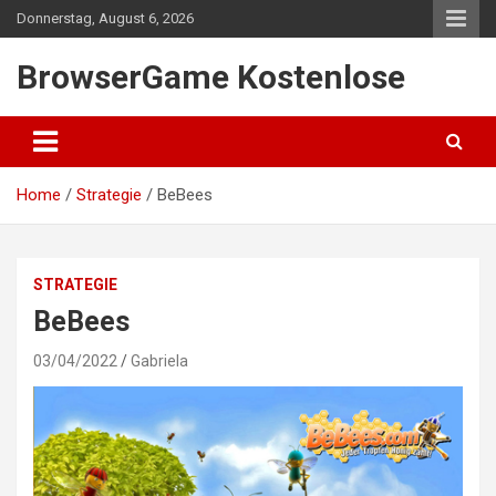
Skip
Donnerstag, August 6, 2026
to
content
BrowserGame Kostenlose
Home
Strategie
BeBees
STRATEGIE
BeBees
03/04/2022
Gabriela