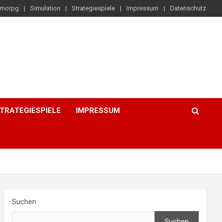
morpg
Simulation
Strategiespiele
Impressum
Datenschutz
TRATEGIESPIELE
IMPRESSUM
Suchen
Suchen