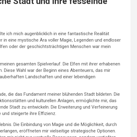
che Stadt und ihre fesselnde
lte ich mich augenblicklich in eine fantastische Realität
r in eine mystische Ära voller Magie, Legenden und endloser
Elfen oder der geschichtsträchtigen Menschen war mein
 meinen gesamten Spielverlauf. Die Elfen mit ihrer erhabenen
. Diese Wahl war der Beginn eines Abenteuers, das mir
zauberhaften Landschaften und einer lebendigen
de, die das Fundament meiner blühenden Stadt bildeten. Die
tionsstätten und kulturellen Anlagen, ermöglichte mir, das
de Stadt zu entwickeln. Die Erweiterung und Verfeinerung
und steigerte ihre Effizienz.
ebnis. Die Einbindung von Magie und die Möglichkeit, durch
angen, eröffneten mir vielseitige strategische Optionen.