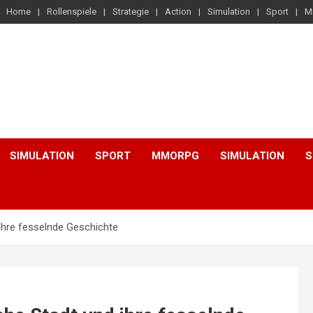
Home
Rollenspiele
Strategie
Action
Simulation
Sport
M
SIMULATION
SPORT
MMORPG
SIMULATION
S
 ihre fesselnde Geschichte