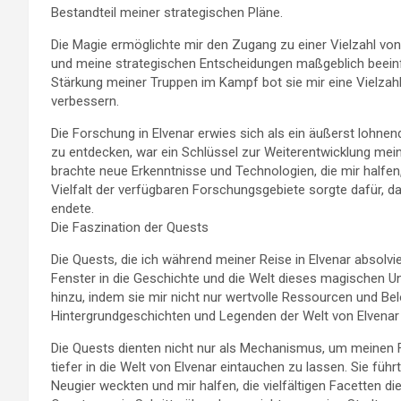
Bestandteil meiner strategischen Pläne.
Die Magie ermöglichte mir den Zugang zu einer Vielzahl vo
und meine strategischen Entscheidungen maßgeblich beeinfl
Stärkung meiner Truppen im Kampf bot sie mir eine Vielzah
verbessern.
Die Forschung in Elvenar erwies sich als ein äußerst lohne
zu entdecken, war ein Schlüssel zur Weiterentwicklung mei
brachte neue Erkenntnisse und Technologien, die mir halfen
Vielfalt der verfügbaren Forschungsgebiete sorgte dafür, 
endete.
Die Faszination der Quests
Die Quests, die ich während meiner Reise in Elvenar absolv
Fenster in die Geschichte und die Welt dieses magischen U
hinzu, indem sie mir nicht nur wertvolle Ressourcen und Be
Hintergrundgeschichten und Legenden der Welt von Elvenar
Die Quests dienten nicht nur als Mechanismus, um meinen F
tiefer in die Welt von Elvenar eintauchen zu lassen. Sie fü
Neugier weckten und mir halfen, die vielfältigen Facetten 