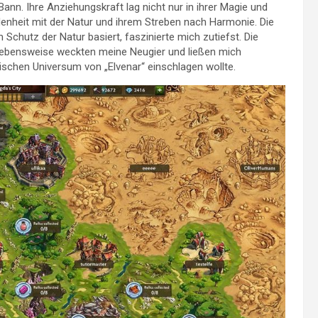
ann. Ihre Anziehungskraft lag nicht nur in ihrer Magie und
denheit mit der Natur und ihrem Streben nach Harmonie. Die
m Schutz der Natur basiert, faszinierte mich zutiefst. Die
 Lebensweise weckten meine Neugier und ließen mich
tischen Universum von „Elvenar“ einschlagen wollte.