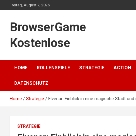
Skip
Freitag, August 7, 2026
to
content
BrowserGame
Kostenlose
HOME
ROLLENSPIELE
STRATEGIE
ACTION
DATENSCHUTZ
Home
Strategie
Elvenar: Einblick in eine magische Stadt und
STRATEGIE