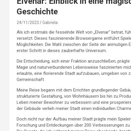
Elvenar: Einblick in eine magis
Geschichte
24/11/2023
Gabriela
Als ich erstmals die fesselnde Welt von „Elvenar“ betrat, füh
versetzt. Dieses faszinierende Browsergame entführt Spiele
Möglichkeiten. Die Wahl zwischen der Seite der anmutigen 
erster Schritt in dieses zauberhafte Universum.
Die Entscheidung, sich einer Fraktion anzuschließen, prägte
Magie und naturverbundenen Lebensweise faszinierten mich
erlaubte, eine florierende Stadt aufzubauen, umgeben von 
Gemeinschaft.
Meine Reise begann mit dem Errichten grundlegender Gebäu
strukturierte Gestaltung, von Wohnhäusern bis hin zu Produk
Leben meiner Bewohner zu verbessern und eine prosperieren
der Gebäude verlieh meiner Stadt einen individuellen Charme 
Doch nicht nur der Aufbau meiner Stadt prägte mein Spielerl
Forschung und Entdeckungen über 200 Verbesserungen zu erl