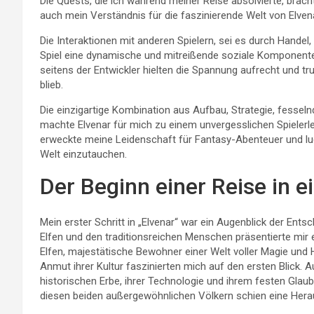
Die Quests, die ich während meiner Reise absolvierte, brach
auch mein Verständnis für die faszinierende Welt von Elvena
Die Interaktionen mit anderen Spielern, sei es durch Handel
Spiel eine dynamische und mitreißende soziale Komponente
seitens der Entwickler hielten die Spannung aufrecht und t
blieb.
Die einzigartige Kombination aus Aufbau, Strategie, fesseln
machte Elvenar für mich zu einem unvergesslichen Spielerle
erweckte meine Leidenschaft für Fantasy-Abenteuer und lud
Welt einzutauchen.
Der Beginn einer Reise in e
Mein erster Schritt in „Elvenar“ war ein Augenblick der Ent
Elfen und den traditionsreichen Menschen präsentierte mir 
Elfen, majestätische Bewohner einer Welt voller Magie und
Anmut ihrer Kultur faszinierten mich auf den ersten Blick. 
historischen Erbe, ihrer Technologie und ihrem festen Glau
diesen beiden außergewöhnlichen Völkern schien eine Hera