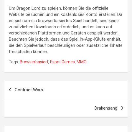
Um Dragon Lord zu spielen, können Sie die offizielle
Website besuchen und ein kostenloses Konto erstellen. Da
es sich um ein browserbasiertes Spiel handelt, sind keine
zusätzlichen Downloads erforderlich, und es kann auf
verschiedenen Plattformen und Geräten gespielt werden.
Beachten Sie jedoch, dass das Spiel In-App-Käufe enthält,
die den Spielverlauf beschleunigen oder zusätzliche Inhalte
freischalten können.
Tags:
Browserbasiert
,
Esprit Games
,
MMO
Beitragsnavigation
Сontract Wars
Drakensang