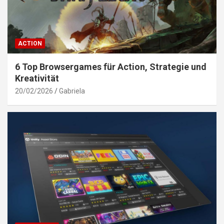
ACTION
6 Top Browsergames für Action, Strategie und
Kreativität
20/02/2026
Gabriela