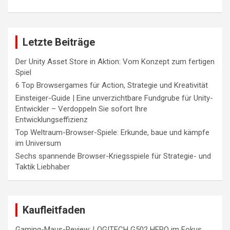
Letzte Beiträge
Der Unity Asset Store in Aktion: Vom Konzept zum fertigen
Spiel
6 Top Browsergames für Action, Strategie und Kreativität
Einsteiger-Guide | Eine unverzichtbare Fundgrube für Unity-
Entwickler – Verdoppeln Sie sofort Ihre
Entwicklungseffizienz
Top Weltraum-Browser-Spiele: Erkunde, baue und kämpfe
im Universum
Sechs spannende Browser-Kriegsspiele für Strategie- und
Taktik Liebhaber
Kaufleitfaden
Gaming-Maus-Review: LOGITECH G502 HERO im Fokus