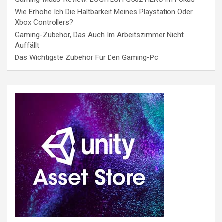
Wie Erhöhe Ich Die Haltbarkeit Meines Playstation Oder
Xbox Controllers?
Gaming-Zubehör, Das Auch Im Arbeitszimmer Nicht
Auffällt
Das Wichtigste Zubehör Für Den Gaming-Pc