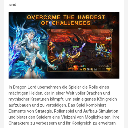
sind.
In Dragon Lord übernehmen die Spieler die Rolle eines
mächtigen Helden, der in einer Welt voller Drachen und
mythischer Kreaturen kämpft, um sein eigenes Königreich
aufzubauen und zu verteidigen. Das Spiel kombiniert
Elemente von Strategie, Rollenspiel und Aufbau-Simulation
und bietet den Spielern eine Vielzahl von Möglichkeiten, ihre
Charaktere zu verbessern und ihr Königreich zu erweitern.