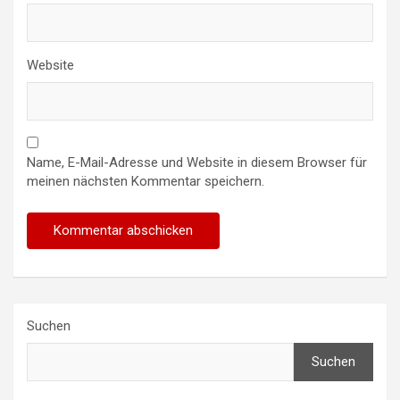
Website
Name, E-Mail-Adresse und Website in diesem Browser für
meinen nächsten Kommentar speichern.
Suchen
Suchen