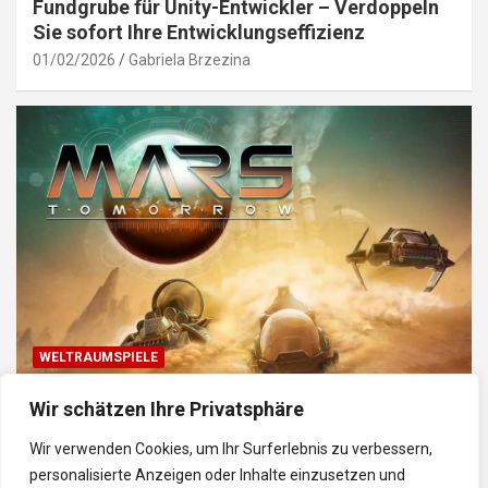
Fundgrube für Unity-Entwickler – Verdoppeln
Sie sofort Ihre Entwicklungseffizienz
01/02/2026
Gabriela Brzezina
WELTRAUMSPIELE
Top Weltraum-Browser-Spiele: Erkunde, baue
Wir schätzen Ihre Privatsphäre
und kämpfe im Universum
Wir verwenden Cookies, um Ihr Surferlebnis zu verbessern,
30/01/2026
Gabriela
personalisierte Anzeigen oder Inhalte einzusetzen und