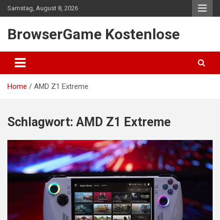
Skip
Samstag, August 8, 2026
to
content
BrowserGame Kostenlose
Home
AMD Z1 Extreme
Schlagwort:
AMD Z1 Extreme