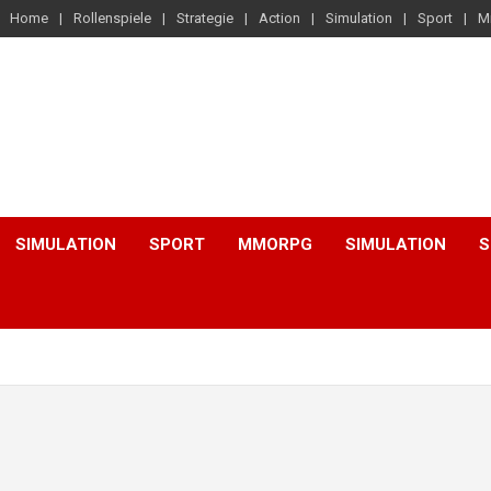
Home
Rollenspiele
Strategie
Action
Simulation
Sport
M
SIMULATION
SPORT
MMORPG
SIMULATION
S