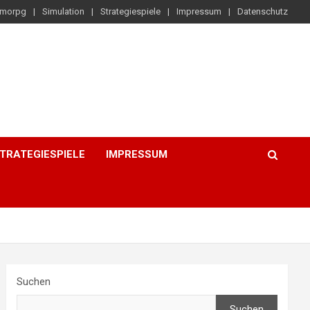
morpg
Simulation
Strategiespiele
Impressum
Datenschutz
TRATEGIESPIELE
IMPRESSUM
Suchen
Suchen