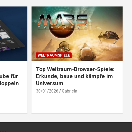
WELTRAUMSPIELE
Top Weltraum-Browser-Spiele:
ube für
Erkunde, baue und kämpfe im
doppeln
Universum
30/01/2026
Gabriela