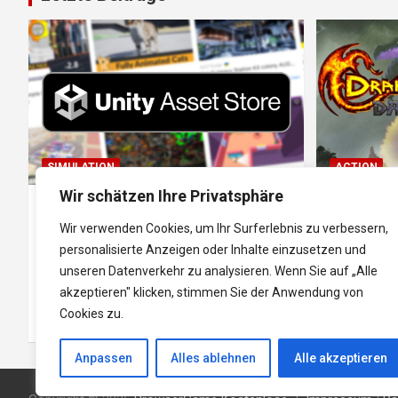
SIMULATION
ACTION
Wir schätzen Ihre Privatsphäre
Der Unity Asset Store in Aktion:
6 Top B
Vom Konzept zum fertigen
Action, 
Wir verwenden Cookies, um Ihr Surferlebnis zu verbessern,
Spiel
Kreativit
personalisierte Anzeigen oder Inhalte einzusetzen und
unseren Datenverkehr zu analysieren. Wenn Sie auf „Alle
19/05/2026
Gabriela Brzezina
20/02/2026
akzeptieren" klicken, stimmen Sie der Anwendung von
Cookies zu.
Anpassen
Alles ablehnen
Alle akzeptieren