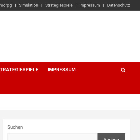
morpg
Simulation
Strategiespiele
Impressum
Datenschutz
TRATEGIESPIELE
IMPRESSUM
Suchen
Suchen