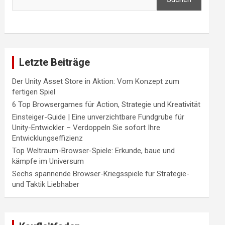
Letzte Beiträge
Der Unity Asset Store in Aktion: Vom Konzept zum
fertigen Spiel
6 Top Browsergames für Action, Strategie und Kreativität
Einsteiger-Guide | Eine unverzichtbare Fundgrube für
Unity-Entwickler – Verdoppeln Sie sofort Ihre
Entwicklungseffizienz
Top Weltraum-Browser-Spiele: Erkunde, baue und
kämpfe im Universum
Sechs spannende Browser-Kriegsspiele für Strategie-
und Taktik Liebhaber