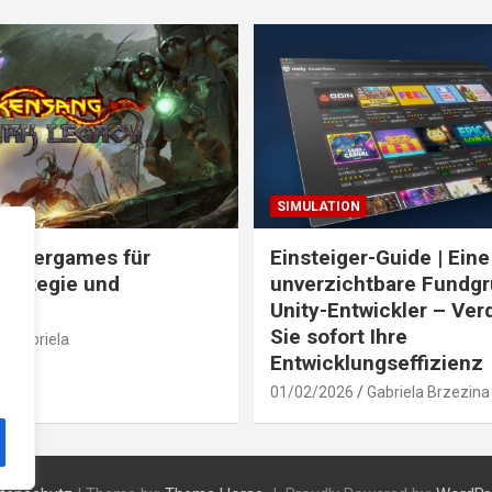
SIMULATION
rowsergames für
Einsteiger-Guide | Eine
Strategie und
unverzichtbare Fundgr
ät
Unity-Entwickler – Ver
Sie sofort Ihre
Gabriela
Entwicklungseffizienz
01/02/2026
Gabriela Brzezina