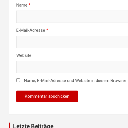
Name
*
E-Mail-Adresse
*
Website
Name, E-Mail-Adresse und Website in diesem Browser
Letzte Beiträge