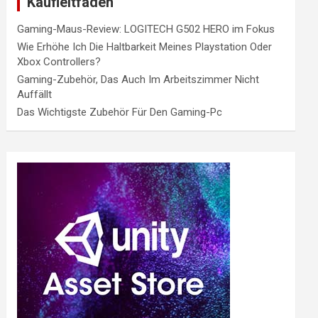
Kaufleitfaden
Gaming-Maus-Review: LOGITECH G502 HERO im Fokus
Wie Erhöhe Ich Die Haltbarkeit Meines Playstation Oder
Xbox Controllers?
Gaming-Zubehör, Das Auch Im Arbeitszimmer Nicht
Auffällt
Das Wichtigste Zubehör Für Den Gaming-Pc