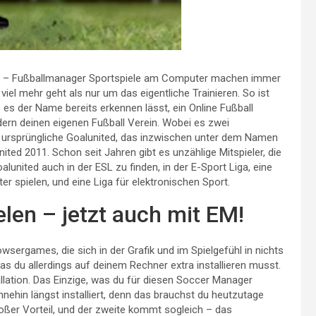
nicht – Fußballmanager Sportspiele am Computer machen immer
viel mehr geht als nur um das eigentliche Trainieren. So ist
es der Name bereits erkennen lässt, ein Online Fußball
ern deinen eigenen Fußball Verein. Wobei es zwei
s ursprüngliche Goalunited, das inzwischen unter dem Namen
ited 2011. Schon seit Jahren gibt es unzählige Mitspieler, die
alunited auch in der ESL zu finden, in der E-Sport Liga, eine
r spielen, und eine Liga für elektronischen Sport.
len – jetzt auch mit EM!
sergames, die sich in der Grafik und im Spielgefühl in nichts
du allerdings auf deinem Rechner extra installieren musst.
llation. Das Einzige, was du für diesen Soccer Manager
hnehin längst installiert, denn das brauchst du heutzutage
roßer Vorteil, und der zweite kommt sogleich – das