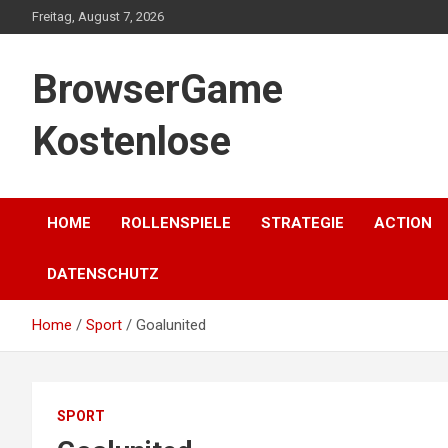
Skip
Freitag, August 7, 2026
to
content
BrowserGame
Kostenlose
HOME
ROLLENSPIELE
STRATEGIE
ACTION
DATENSCHUTZ
Home
Sport
Goalunited
SPORT