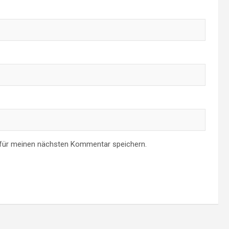
 für meinen nächsten Kommentar speichern.