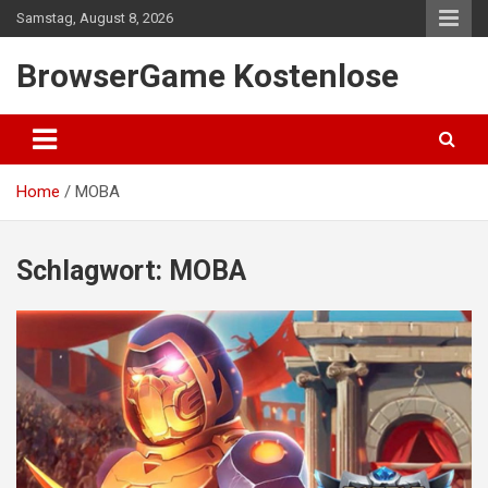
Skip
Samstag, August 8, 2026
to
content
BrowserGame Kostenlose
Home
MOBA
Schlagwort:
MOBA