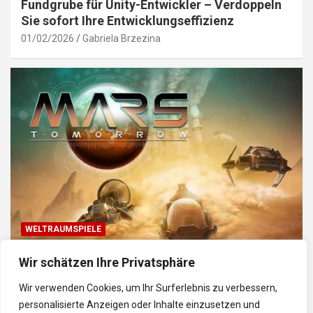
Fundgrube für Unity-Entwickler – Verdoppeln
Sie sofort Ihre Entwicklungseffizienz
01/02/2026
Gabriela Brzezina
WELTRAUMSPIELE
Top Weltraum-Browser-Spiele: Erkunde, baue
Wir schätzen Ihre Privatsphäre
und kämpfe im Universum
Wir verwenden Cookies, um Ihr Surferlebnis zu verbessern,
30/01/2026
Gabriela
personalisierte Anzeigen oder Inhalte einzusetzen und