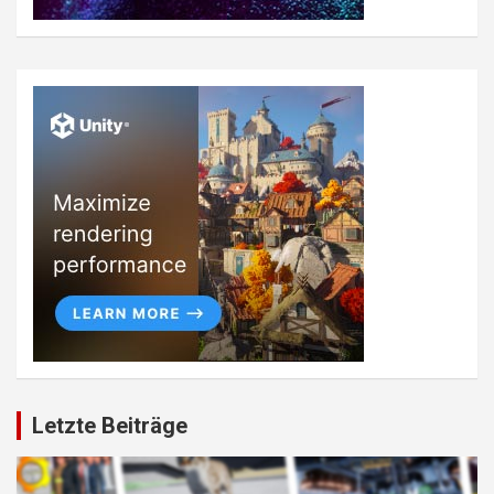
Letzte Beiträge