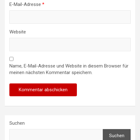
E-Mail-Adresse
*
Website
Name, E-Mail-Adresse und Website in diesem Browser für
meinen nächsten Kommentar speichern.
Suchen
Suchen