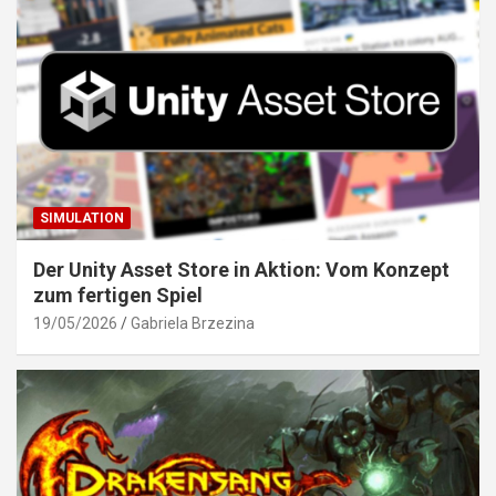
SIMULATION
Der Unity Asset Store in Aktion: Vom Konzept
zum fertigen Spiel
19/05/2026
Gabriela Brzezina