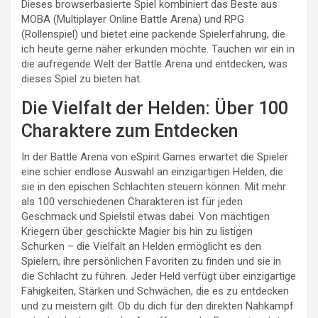
Dieses browserbasierte Spiel kombiniert das Beste aus
MOBA (Multiplayer Online Battle Arena) und RPG
(Rollenspiel) und bietet eine packende Spielerfahrung, die
ich heute gerne näher erkunden möchte. Tauchen wir ein in
die aufregende Welt der Battle Arena und entdecken, was
dieses Spiel zu bieten hat.
Die Vielfalt der Helden: Über 100
Charaktere zum Entdecken
In der Battle Arena von eSpirit Games erwartet die Spieler
eine schier endlose Auswahl an einzigartigen Helden, die
sie in den epischen Schlachten steuern können. Mit mehr
als 100 verschiedenen Charakteren ist für jeden
Geschmack und Spielstil etwas dabei. Von mächtigen
Kriegern über geschickte Magier bis hin zu listigen
Schurken – die Vielfalt an Helden ermöglicht es den
Spielern, ihre persönlichen Favoriten zu finden und sie in
die Schlacht zu führen. Jeder Held verfügt über einzigartige
Fähigkeiten, Stärken und Schwächen, die es zu entdecken
und zu meistern gilt. Ob du dich für den direkten Nahkampf