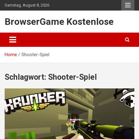
Skip
Samstag, August 8, 2026
to
content
BrowserGame Kostenlose
Home
Shooter-Spiel
Schlagwort:
Shooter-Spiel