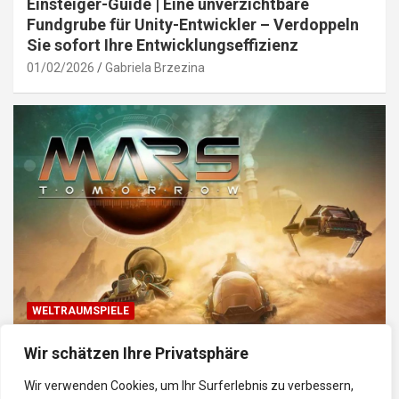
Einsteiger-Guide | Eine unverzichtbare
Fundgrube für Unity-Entwickler – Verdoppeln
Sie sofort Ihre Entwicklungseffizienz
01/02/2026
Gabriela Brzezina
WELTRAUMSPIELE
Top Weltraum-Browser-Spiele: Erkunde, baue
Wir schätzen Ihre Privatsphäre
und kämpfe im Universum
Wir verwenden Cookies, um Ihr Surferlebnis zu verbessern,
30/01/2026
Gabriela