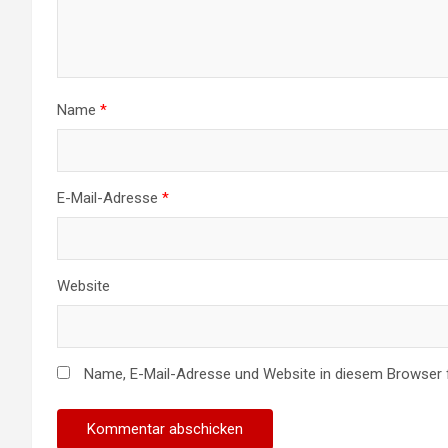
Name
*
E-Mail-Adresse
*
Website
Name, E-Mail-Adresse und Website in diesem Browser