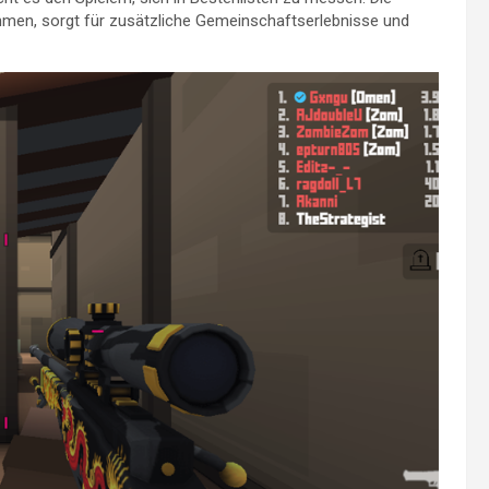
nehmen, sorgt für zusätzliche Gemeinschaftserlebnisse und