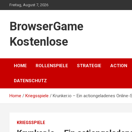
Skip
Freitag, August 7, 2026
to
content
BrowserGame
Kostenlose
HOME
ROLLENSPIELE
STRATEGIE
ACTION
DATENSCHUTZ
Home
Kriegsspiele
Krunker.io – Ein actiongeladenes Online-
KRIEGSSPIELE