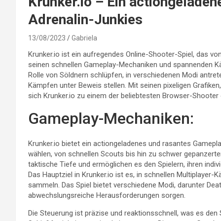
Krunker.io – Ein actiongeladen
Adrenalin-Junkies
13/08/2023
Gabriela
Krunker.io ist ein aufregendes Online-Shooter-Spiel, das v
seinen schnellen Gameplay-Mechaniken und spannenden Kämpf
Rolle von Söldnern schlüpfen, in verschiedenen Modi antrete
Kämpfen unter Beweis stellen. Mit seinen pixeligen Grafike
sich Krunker.io zu einem der beliebtesten Browser-Shooter 
Gameplay-Mechaniken:
Krunker.io bietet ein actiongeladenes und rasantes Gamepl
wählen, von schnellen Scouts bis hin zu schwer gepanzerte
taktische Tiefe und ermöglichen es den Spielern, ihren individ
Das Hauptziel in Krunker.io ist es, in schnellen Multiplaye
sammeln. Das Spiel bietet verschiedene Modi, darunter Dea
abwechslungsreiche Herausforderungen sorgen.
Die Steuerung ist präzise und reaktionsschnell, was es den 