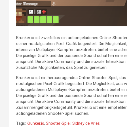
Krunker.io ist zweifellos ein actiongeladenes Online-Shoot
seiner nostalgischen Pixel-Grafik begeistert. Die Möglichke
intensiven Multiplayer-Kämpfen anzutreten, bietet eine adr
Die pixelige Grafik und der passende Sound schaffen eine r
anspricht. Die aktive Community und die soziale Interaktion
zusätzliche Möglichkeiten, das Spiel zu genießen.
Krunker.io ist ein herausragendes Online-Shooter-Spiel, d
nostalgischen Pixel-Grafik begeistert. Die Möglichkeit, aus
actiongeladenen Multiplayer-Kämpfen anzutreten, bietet ei
Die pixelige Grafik und der passende Sound schaffen eine r
anspricht. Die aktive Community und die soziale Interaktio
Zusammengehörigkeitsgefühl. Krunker.io ist eine empfehlen
actiongeladenen Shooter-Spiel suchen.
Tags:
Krunker.io
,
Shooter-Spiel
,
Sidney de Vries