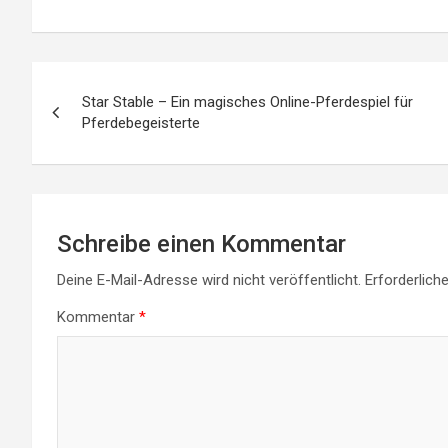
Beitragsnavigation
Star Stable – Ein magisches Online-Pferdespiel für
Pferdebegeisterte
Schreibe einen Kommentar
Deine E-Mail-Adresse wird nicht veröffentlicht.
Erforderlich
Kommentar
*