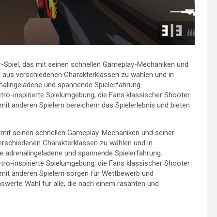
er-Spiel, das mit seinen schnellen Gameplay-Mechaniken und
it, aus verschiedenen Charakterklassen zu wählen und in
enalingeladene und spannende Spielerfahrung.
etro-inspirierte Spielumgebung, die Fans klassischer Shooter
 mit anderen Spielern bereichern das Spielerlebnis und bieten
as mit seinen schnellen Gameplay-Mechaniken und seiner
 verschiedenen Charakterklassen zu wählen und in
ne adrenalingeladene und spannende Spielerfahrung.
etro-inspirierte Spielumgebung, die Fans klassischer Shooter
n mit anderen Spielern sorgen für Wettbewerb und
swerte Wahl für alle, die nach einem rasanten und