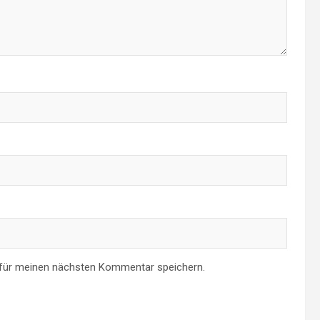
 für meinen nächsten Kommentar speichern.