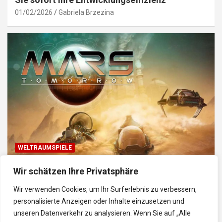
01/02/2026
Gabriela Brzezina
WELTRAUMSPIELE
Top Weltraum-Browser-Spiele: Erkunde, baue
Wir schätzen Ihre Privatsphäre
und kämpfe im Universum
Wir verwenden Cookies, um Ihr Surferlebnis zu verbessern,
30/01/2026
Gabriela
personalisierte Anzeigen oder Inhalte einzusetzen und
unseren Datenverkehr zu analysieren. Wenn Sie auf „Alle