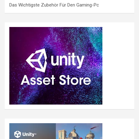
Das Wichtigste Zubehör Für Den Gaming-Pc