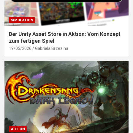
SIMULATION
Der Unity Asset Store in Aktion: Vom Konzept
zum fertigen Spiel
19/05/2026
Gabriela Brzezina
ACTION