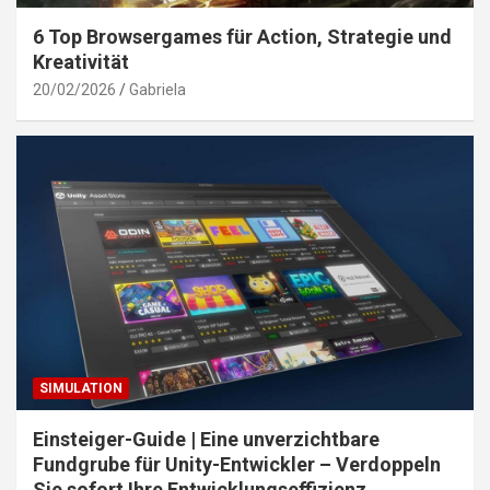
6 Top Browsergames für Action, Strategie und
Kreativität
20/02/2026
Gabriela
SIMULATION
Einsteiger-Guide | Eine unverzichtbare
Fundgrube für Unity-Entwickler – Verdoppeln
Sie sofort Ihre Entwicklungseffizienz