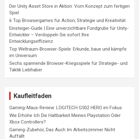
Der Unity Asset Store in Aktion: Vom Konzept zum fertigen
Spiel
6 Top Browsergames für Action, Strategie und Kreativität
Einsteiger-Guide | Eine unverzichtbare Fundgrube für Unity-
Entwickler – Verdoppeln Sie sofort Ihre
Entwicklungseffizienz
Top Weltraum-Browser-Spiele: Erkunde, baue und kämpfe
im Universum
Sechs spannende Browser-Kriegsspiele für Strategie- und
Taktik Liebhaber
Kaufleitfaden
Gaming-Maus-Review: LOGITECH G502 HERO im Fokus
Wie Erhöhe Ich Die Haltbarkeit Meines Playstation Oder
Xbox Controllers?
Gaming-Zubehör, Das Auch Im Arbeitszimmer Nicht
Auffällt