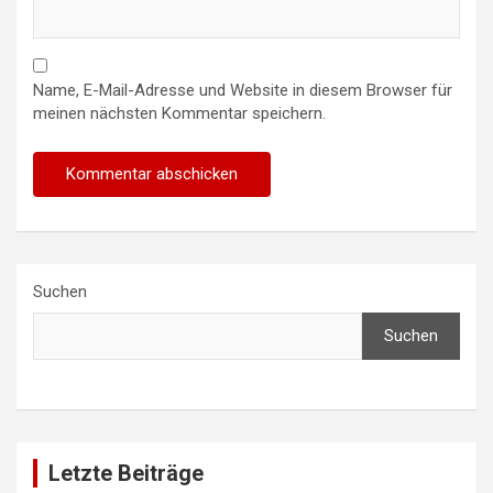
Name, E-Mail-Adresse und Website in diesem Browser für
meinen nächsten Kommentar speichern.
Suchen
Suchen
Letzte Beiträge