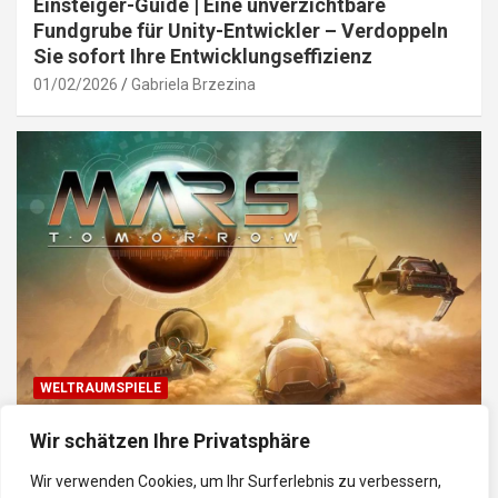
Einsteiger-Guide | Eine unverzichtbare
Fundgrube für Unity-Entwickler – Verdoppeln
Sie sofort Ihre Entwicklungseffizienz
01/02/2026
Gabriela Brzezina
WELTRAUMSPIELE
Top Weltraum-Browser-Spiele: Erkunde, baue
Wir schätzen Ihre Privatsphäre
und kämpfe im Universum
Wir verwenden Cookies, um Ihr Surferlebnis zu verbessern,
30/01/2026
Gabriela