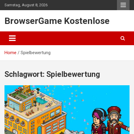
Skip
Samstag, August 8, 2026
to
content
BrowserGame Kostenlose
Home
Spielbewertung
Schlagwort:
Spielbewertung