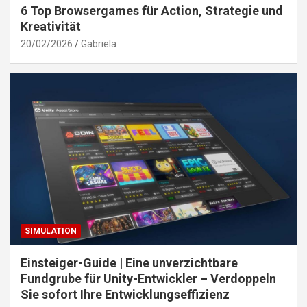
6 Top Browsergames für Action, Strategie und
Kreativität
20/02/2026
Gabriela
SIMULATION
Einsteiger-Guide | Eine unverzichtbare
Fundgrube für Unity-Entwickler – Verdoppeln
Sie sofort Ihre Entwicklungseffizienz