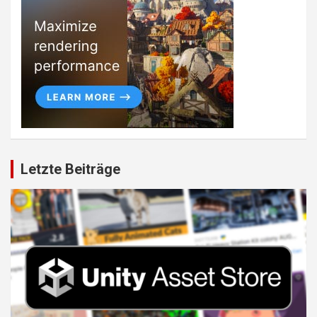
Letzte Beiträge