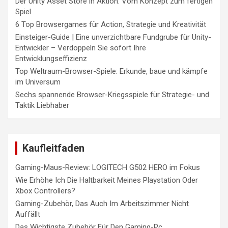
Der Unity Asset Store in Aktion: Vom Konzept zum fertigen
Spiel
6 Top Browsergames für Action, Strategie und Kreativität
Einsteiger-Guide | Eine unverzichtbare Fundgrube für Unity-
Entwickler – Verdoppeln Sie sofort Ihre
Entwicklungseffizienz
Top Weltraum-Browser-Spiele: Erkunde, baue und kämpfe
im Universum
Sechs spannende Browser-Kriegsspiele für Strategie- und
Taktik Liebhaber
Kaufleitfaden
Gaming-Maus-Review: LOGITECH G502 HERO im Fokus
Wie Erhöhe Ich Die Haltbarkeit Meines Playstation Oder
Xbox Controllers?
Gaming-Zubehör, Das Auch Im Arbeitszimmer Nicht
Auffällt
Das Wichtigste Zubehör Für Den Gaming-Pc