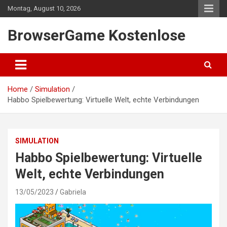
Skip
Montag, August 10, 2026
to
content
BrowserGame Kostenlose
Home
Simulation
Habbo Spielbewertung: Virtuelle Welt, echte Verbindungen
SIMULATION
Habbo Spielbewertung: Virtuelle
Welt, echte Verbindungen
13/05/2023
Gabriela