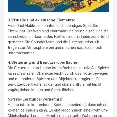
3.Visuelle und akustische Elemente:
Visuell ist Habbo ein buntes und lebendiges Spiel. Die
Pixelkunst-Grafiken sind charmant und nostalgisch, und die
verschiedenen Räume des Hotels sind mit Liebe zum Detail
gestaltet. Die Soundeffekte und die Hintergrundmusik
tragen zur Atmosphäre bei und machen das Spiel noch
unterhaltsamer.
4.Steuerung und Benutzeroberfläche:
Die Steuerung von Habbo ist einfach und intuitiv. Als Spieler
kann ich meinen Charakter leicht durch das Hotel bewegen
und mit anderen Spielern und Objekten interagieren. Die
Benutzeroberfläche ist klar und übersichtlich, mit leicht
zugänglichen Menüs und Schaltflächen.
5.Preis-Leistungs-Verhältnis:
Habbo ist ein kostenloses Spiel, das bedeutet, dass ich es
kostenlos spielen kann. Es gibt jedoch auch eine Premium-
Mitgliedschaft und die Möglichkeit, virtuelle Währung zu