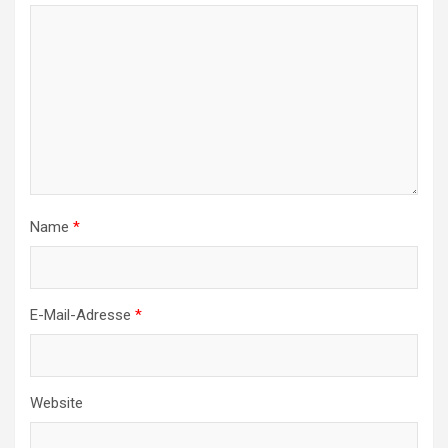
Name
*
E-Mail-Adresse
*
Website