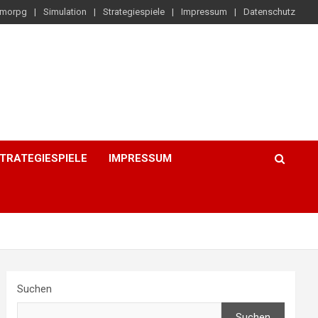
morpg
Simulation
Strategiespiele
Impressum
Datenschutz
TRATEGIESPIELE
IMPRESSUM
Suchen
Suchen