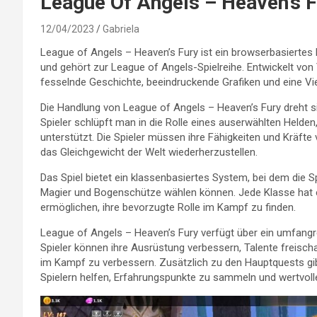
League Of Angels – Heaven’s F
12/04/2023
Gabriela
League of Angels – Heaven’s Fury ist ein browserbasiertes
und gehört zur League of Angels-Spielreihe. Entwickelt von Y
fesselnde Geschichte, beeindruckende Grafiken und eine Vie
Die Handlung von League of Angels – Heaven’s Fury dreht
Spieler schlüpft man in die Rolle eines auserwählten Helde
unterstützt. Die Spieler müssen ihre Fähigkeiten und Krä
das Gleichgewicht der Welt wiederherzustellen.
Das Spiel bietet ein klassenbasiertes System, bei dem die 
Magier und Bogenschütze wählen können. Jede Klasse hat einz
ermöglichen, ihre bevorzugte Rolle im Kampf zu finden.
League of Angels – Heaven’s Fury verfügt über ein umfangr
Spieler können ihre Ausrüstung verbessern, Talente freischa
im Kampf zu verbessern. Zusätzlich zu den Hauptquests gi
Spielern helfen, Erfahrungspunkte zu sammeln und wertvoll