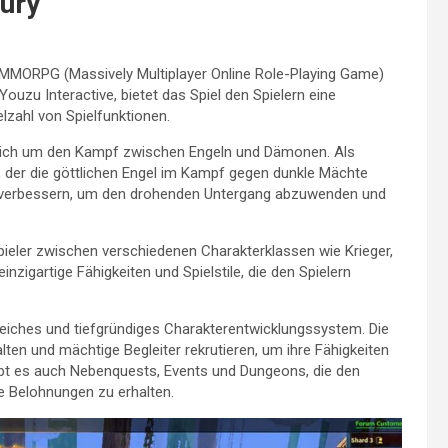
ury
 MMORPG (Massively Multiplayer Online Role-Playing Game)
ouzu Interactive, bietet das Spiel den Spielern eine
lzahl von Spielfunktionen.
 sich um den Kampf zwischen Engeln und Dämonen. Als
n, der die göttlichen Engel im Kampf gegen dunkle Mächte
fte verbessern, um den drohenden Untergang abzuwenden und
Spieler zwischen verschiedenen Charakterklassen wie Krieger,
igartige Fähigkeiten und Spielstile, die den Spielern
eiches und tiefgründiges Charakterentwicklungssystem. Die
lten und mächtige Begleiter rekrutieren, um ihre Fähigkeiten
bt es auch Nebenquests, Events und Dungeons, die den
e Belohnungen zu erhalten.