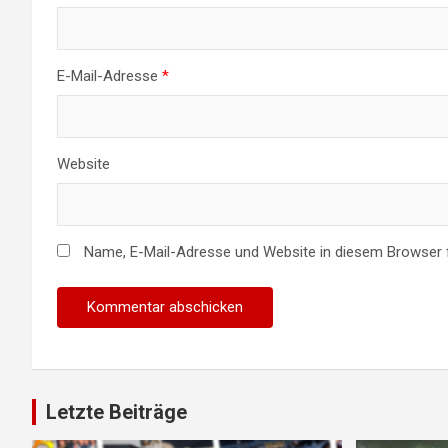
E-Mail-Adresse
*
Website
Name, E-Mail-Adresse und Website in diesem Browser
Letzte Beiträge