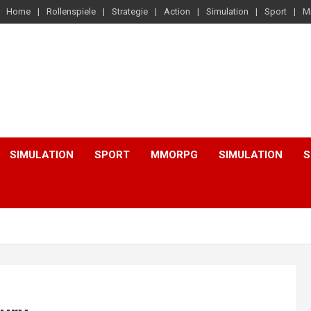
Home
Rollenspiele
Strategie
Action
Simulation
Sport
M
SIMULATION
SPORT
MMORPG
SIMULATION
S