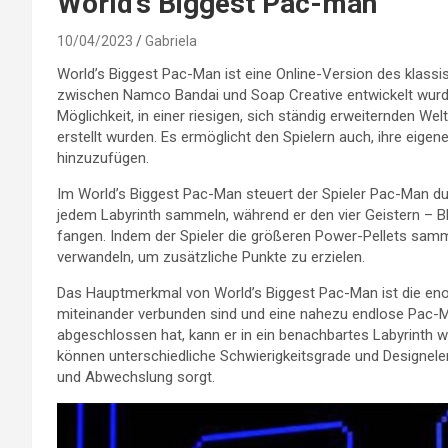
World’s Biggest Pac-man
10/04/2023
Gabriela
World’s Biggest Pac-Man ist eine Online-Version des klas
zwischen Namco Bandai und Soap Creative entwickelt wurde.
Möglichkeit, in einer riesigen, sich ständig erweiternden W
erstellt wurden. Es ermöglicht den Spielern auch, ihre eige
hinzuzufügen.
Im World’s Biggest Pac-Man steuert der Spieler Pac-Man du
jedem Labyrinth sammeln, während er den vier Geistern – Bli
fangen. Indem der Spieler die größeren Power-Pellets samm
verwandeln, um zusätzliche Punkte zu erzielen.
Das Hauptmerkmal von World’s Biggest Pac-Man ist die enor
miteinander verbunden sind und eine nahezu endlose Pac-Ma
abgeschlossen hat, kann er in ein benachbartes Labyrinth w
können unterschiedliche Schwierigkeitsgrade und Designel
und Abwechslung sorgt.