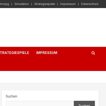
morpg
Simulation
Strategiespiele
Impressum
Datenschutz
TRATEGIESPIELE
IMPRESSUM
Suchen
Suchen