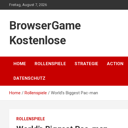
Skip
Freitag, August 7, 2026
to
content
BrowserGame
Kostenlose
HOME
ROLLENSPIELE
STRATEGIE
ACTION
DATENSCHUTZ
Home
Rollenspiele
World’s Biggest Pac-man
ROLLENSPIELE