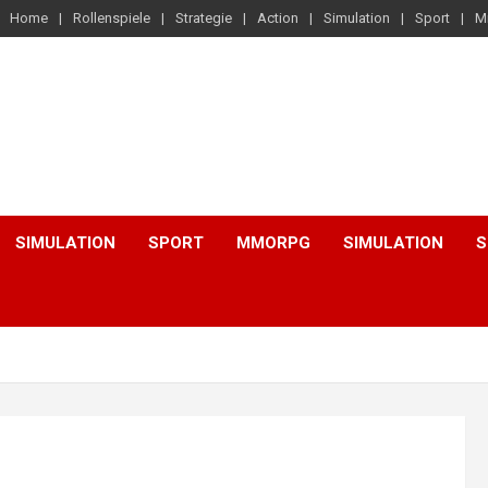
Home
Rollenspiele
Strategie
Action
Simulation
Sport
M
SIMULATION
SPORT
MMORPG
SIMULATION
S