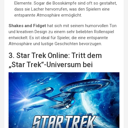
Elemente. Sogar die Bosskämpfe sind oft so gestaltet,
dass sie Lacher hervorrufen, was den Spielern eine
entspannte Atmosphäre ermöglicht.
Shakes and Fidget
hat sich mit seinem humorvollen Ton
und kreativen Design zu einem sehr beliebten Rollenspiel
entwickelt. Es ist ideal für Spieler, die eine entspannte
Atmosphäre und lustige Geschichten bevorzugen.
3. Star Trek Online: Tritt dem
„Star Trek“-Universum bei