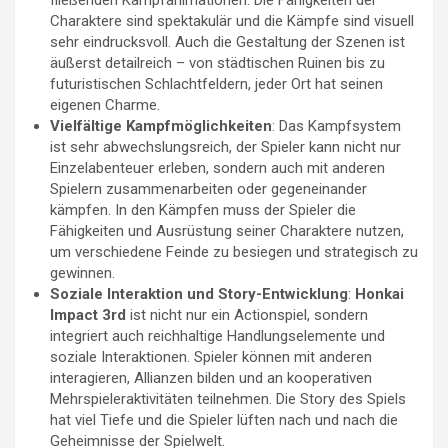
Charaktere sind spektakulär und die Kämpfe sind visuell
sehr eindrucksvoll. Auch die Gestaltung der Szenen ist
äußerst detailreich – von städtischen Ruinen bis zu
futuristischen Schlachtfeldern, jeder Ort hat seinen
eigenen Charme.
Vielfältige Kampfmöglichkeiten
: Das Kampfsystem
ist sehr abwechslungsreich, der Spieler kann nicht nur
Einzelabenteuer erleben, sondern auch mit anderen
Spielern zusammenarbeiten oder gegeneinander
kämpfen. In den Kämpfen muss der Spieler die
Fähigkeiten und Ausrüstung seiner Charaktere nutzen,
um verschiedene Feinde zu besiegen und strategisch zu
gewinnen.
Soziale Interaktion und Story-Entwicklung
:
Honkai
Impact 3rd
ist nicht nur ein Actionspiel, sondern
integriert auch reichhaltige Handlungselemente und
soziale Interaktionen. Spieler können mit anderen
interagieren, Allianzen bilden und an kooperativen
Mehrspieleraktivitäten teilnehmen. Die Story des Spiels
hat viel Tiefe und die Spieler lüften nach und nach die
Geheimnisse der Spielwelt.