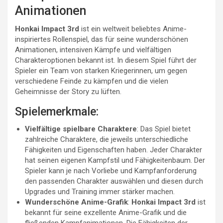
Animationen
Honkai Impact 3rd
ist ein weltweit beliebtes Anime-
inspiriertes Rollenspiel, das für seine wunderschönen
Animationen, intensiven Kämpfe und vielfältigen
Charakteroptionen bekannt ist. In diesem Spiel führt der
Spieler ein Team von starken Kriegerinnen, um gegen
verschiedene Feinde zu kämpfen und die vielen
Geheimnisse der Story zu lüften.
Spielemerkmale:
Vielfältige spielbare Charaktere
: Das Spiel bietet
zahlreiche Charaktere, die jeweils unterschiedliche
Fähigkeiten und Eigenschaften haben. Jeder Charakter
hat seinen eigenen Kampfstil und Fähigkeitenbaum. Der
Spieler kann je nach Vorliebe und Kampfanforderung
den passenden Charakter auswählen und diesen durch
Upgrades und Training immer stärker machen.
Wunderschöne Anime-Grafik
:
Honkai Impact 3rd
ist
bekannt für seine exzellente Anime-Grafik und die
fließenden Kampfanimationen. Die Fähigkeiten der