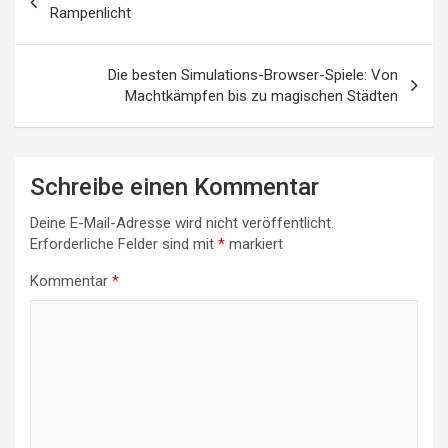
Rampenlicht
Die besten Simulations-Browser-Spiele: Von
Machtkämpfen bis zu magischen Städten
Schreibe einen Kommentar
Deine E-Mail-Adresse wird nicht veröffentlicht.
Erforderliche Felder sind mit
*
markiert
Kommentar
*