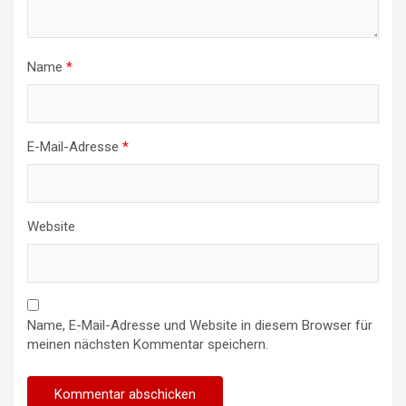
Name
*
E-Mail-Adresse
*
Website
Name, E-Mail-Adresse und Website in diesem Browser für
meinen nächsten Kommentar speichern.