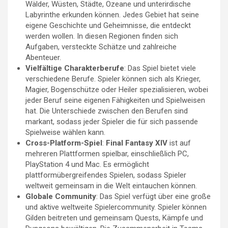
Wälder, Wüsten, Städte, Ozeane und unterirdische
Labyrinthe erkunden können. Jedes Gebiet hat seine
eigene Geschichte und Geheimnisse, die entdeckt
werden wollen. In diesen Regionen finden sich
Aufgaben, versteckte Schätze und zahlreiche
Abenteuer.
Vielfältige Charakterberufe
: Das Spiel bietet viele
verschiedene Berufe. Spieler können sich als Krieger,
Magier, Bogenschütze oder Heiler spezialisieren, wobei
jeder Beruf seine eigenen Fähigkeiten und Spielweisen
hat. Die Unterschiede zwischen den Berufen sind
markant, sodass jeder Spieler die für sich passende
Spielweise wählen kann.
Cross-Platform-Spiel
:
Final Fantasy XIV
ist auf
mehreren Plattformen spielbar, einschließlich PC,
PlayStation 4 und Mac. Es ermöglicht
plattformübergreifendes Spielen, sodass Spieler
weltweit gemeinsam in die Welt eintauchen können.
Globale Community
: Das Spiel verfügt über eine große
und aktive weltweite Spielercommunity. Spieler können
Gilden beitreten und gemeinsam Quests, Kämpfe und