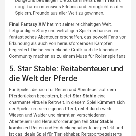
Dungeons bewältigen. Die Zusammenarbeit in Teams
sorgt für ein intensives Erlebnis und ermöglicht es den
Spielern, Freunde aus aller Welt zu gewinnen.
Final Fantasy XIV
hat mit seiner reichhaltigen Welt,
tiefgründigen Story und vielfältigen Spielmechaniken ein
fantastisches Abenteuer erschaffen, das sowohl Fans von
Erkundung als auch von herausfordernden Kämpfen
begeistert. Die beeindruckende Grafik und die lebendige
Community machen es zu einem Muss für Rollenspielfans.
5. Star Stable: Reitabenteuer und
die Welt der Pferde
Für Spieler, die sich für Reiten und Abenteuer auf dem
Pferderücken begeistern, bietet
Star Stable
eine
charmante virtuelle Reitwelt. In diesem Spiel kümmert sich
der Spieler um sein eigenes Pferd, reitet durch weite
Wiesen und Wälder und nimmt an verschiedenen
Abenteuern und Herausforderungen teil.
Star Stable
kombiniert Reiten und Entdeckungsabenteuer perfekt und
ist das ideale Spiel für Tierliebhaber, Reitsportbegeisterte