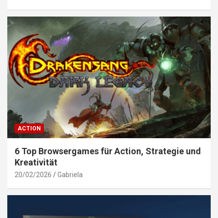
ACTION
6 Top Browsergames für Action, Strategie und
Kreativität
20/02/2026
Gabriela