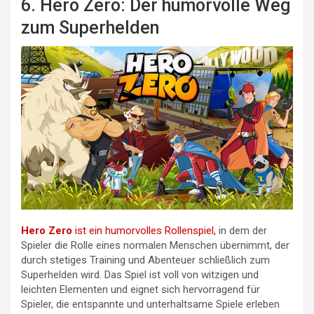
6. Hero Zero: Der humorvolle Weg
zum Superhelden
Hero Zero
ist ein humorvolles Rollenspiel,
in dem der
Spieler die Rolle eines normalen Menschen übernimmt, der
durch stetiges Training und Abenteuer schließlich zum
Superhelden wird. Das Spiel ist voll von witzigen und
leichten Elementen und eignet sich hervorragend für
Spieler, die entspannte und unterhaltsame Spiele erleben