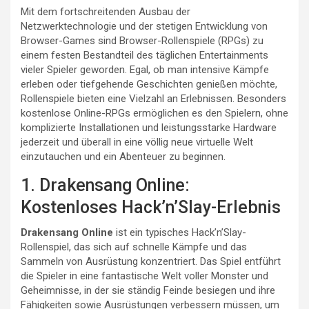
Mit dem fortschreitenden Ausbau der
Netzwerktechnologie und der stetigen Entwicklung von
Browser-Games sind Browser-Rollenspiele (RPGs) zu
einem festen Bestandteil des täglichen Entertainments
vieler Spieler geworden. Egal, ob man intensive Kämpfe
erleben oder tiefgehende Geschichten genießen möchte,
Rollenspiele bieten eine Vielzahl an Erlebnissen. Besonders
kostenlose Online-RPGs ermöglichen es den Spielern, ohne
komplizierte Installationen und leistungsstarke Hardware
jederzeit und überall in eine völlig neue virtuelle Welt
einzutauchen und ein Abenteuer zu beginnen.
1. Drakensang Online:
Kostenloses Hack’n’Slay-Erlebnis
Drakensang Online
ist ein typisches Hack’n’Slay-
Rollenspiel, das sich auf schnelle Kämpfe und das
Sammeln von Ausrüstung konzentriert. Das Spiel entführt
die Spieler in eine fantastische Welt voller Monster und
Geheimnisse, in der sie ständig Feinde besiegen und ihre
Fähigkeiten sowie Ausrüstungen verbessern müssen, um