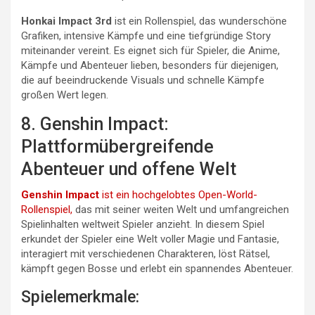
Honkai Impact 3rd
ist ein Rollenspiel, das wunderschöne
Grafiken, intensive Kämpfe und eine tiefgründige Story
miteinander vereint. Es eignet sich für Spieler, die Anime,
Kämpfe und Abenteuer lieben, besonders für diejenigen,
die auf beeindruckende Visuals und schnelle Kämpfe
großen Wert legen.
8. Genshin Impact:
Plattformübergreifende
Abenteuer und offene Welt
Genshin Impact
ist ein hochgelobtes Open-World-
Rollenspiel,
das mit seiner weiten Welt und umfangreichen
Spielinhalten weltweit Spieler anzieht. In diesem Spiel
erkundet der Spieler eine Welt voller Magie und Fantasie,
interagiert mit verschiedenen Charakteren, löst Rätsel,
kämpft gegen Bosse und erlebt ein spannendes Abenteuer.
Spielemerkmale: