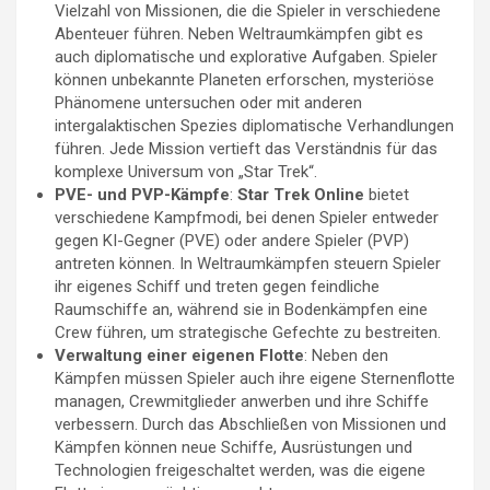
Vielzahl von Missionen, die die Spieler in verschiedene
Abenteuer führen. Neben Weltraumkämpfen gibt es
auch diplomatische und explorative Aufgaben. Spieler
können unbekannte Planeten erforschen, mysteriöse
Phänomene untersuchen oder mit anderen
intergalaktischen Spezies diplomatische Verhandlungen
führen. Jede Mission vertieft das Verständnis für das
komplexe Universum von „Star Trek“.
PVE- und PVP-Kämpfe
:
Star Trek Online
bietet
verschiedene Kampfmodi, bei denen Spieler entweder
gegen KI-Gegner (PVE) oder andere Spieler (PVP)
antreten können. In Weltraumkämpfen steuern Spieler
ihr eigenes Schiff und treten gegen feindliche
Raumschiffe an, während sie in Bodenkämpfen eine
Crew führen, um strategische Gefechte zu bestreiten.
Verwaltung einer eigenen Flotte
: Neben den
Kämpfen müssen Spieler auch ihre eigene Sternenflotte
managen, Crewmitglieder anwerben und ihre Schiffe
verbessern. Durch das Abschließen von Missionen und
Kämpfen können neue Schiffe, Ausrüstungen und
Technologien freigeschaltet werden, was die eigene