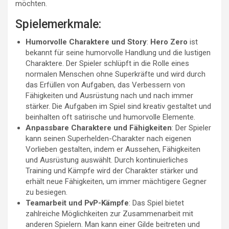
möchten.
Spielemerkmale:
Humorvolle Charaktere und Story
:
Hero Zero
ist
bekannt für seine humorvolle Handlung und die lustigen
Charaktere. Der Spieler schlüpft in die Rolle eines
normalen Menschen ohne Superkräfte und wird durch
das Erfüllen von Aufgaben, das Verbessern von
Fähigkeiten und Ausrüstung nach und nach immer
stärker. Die Aufgaben im Spiel sind kreativ gestaltet und
beinhalten oft satirische und humorvolle Elemente.
Anpassbare Charaktere und Fähigkeiten
: Der Spieler
kann seinen Superhelden-Charakter nach eigenen
Vorlieben gestalten, indem er Aussehen, Fähigkeiten
und Ausrüstung auswählt. Durch kontinuierliches
Training und Kämpfe wird der Charakter stärker und
erhält neue Fähigkeiten, um immer mächtigere Gegner
zu besiegen.
Teamarbeit und PvP-Kämpfe
: Das Spiel bietet
zahlreiche Möglichkeiten zur Zusammenarbeit mit
anderen Spielern. Man kann einer Gilde beitreten und