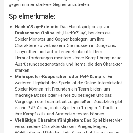
gegen immer stärkere Gegner anzutreten.
Spielmerkmale:
Hack’n’Slay-Erlebnis
: Das Hauptspielprinzip von
Drakensang Online
ist „Hack’n’Slay“, bei dem die
Spieler Monster und Gegner besiegen, um ihre
Charaktere zu verbessern. Sie müssen in Dungeons,
Labyrinthen und auf offenen Schlachtfeldern
Herausforderungen meistern. Jeder Kampf bringt neue
Ausrüstungsgegenstände und Items, die den Charakter
stärken.
Mehrspieler-Kooperation oder PvP-Kämpfe
: Ein
weiteres Highlight des Spiels ist die Online-Interaktivität.
Spieler können mit Freunden ein Team bilden, um
mächtige Bosse oder Feinde zu besiegen und das
Vergnügen der Teamarbeit zu genießen. Zusätzlich gibt
es ein PvP-Arena, in der Spieler in 1-gegen-1-Duellen
ihre Kampfskills und Strategien testen können.
Vielfältige Charakterfähigkeiten
: Das Spiel bietet vier
verschiedene Charakterklassen: Krieger, Magier,
Waldläufer und Paladin. Jede Klasse hat ihren eigenen