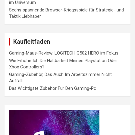
im Universum
Sechs spannende Browser-Kriegsspiele für Strategie- und
Taktik Liebhaber
Kaufleitfaden
Gaming-Maus-Review: LOGITECH G502 HERO im Fokus
Wie Erhöhe Ich Die Haltbarkeit Meines Playstation Oder
Xbox Controllers?
Gaming-Zubehör, Das Auch Im Arbeitszimmer Nicht
Auffällt
Das Wichtigste Zubehör Für Den Gaming-Pc