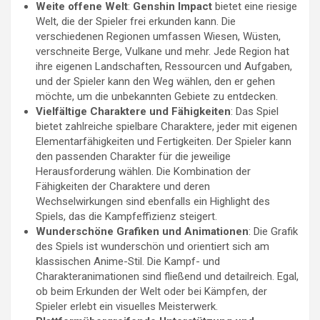
Weite offene Welt
:
Genshin Impact
bietet eine riesige
Welt, die der Spieler frei erkunden kann. Die
verschiedenen Regionen umfassen Wiesen, Wüsten,
verschneite Berge, Vulkane und mehr. Jede Region hat
ihre eigenen Landschaften, Ressourcen und Aufgaben,
und der Spieler kann den Weg wählen, den er gehen
möchte, um die unbekannten Gebiete zu entdecken.
Vielfältige Charaktere und Fähigkeiten
: Das Spiel
bietet zahlreiche spielbare Charaktere, jeder mit eigenen
Elementarfähigkeiten und Fertigkeiten. Der Spieler kann
den passenden Charakter für die jeweilige
Herausforderung wählen. Die Kombination der
Fähigkeiten der Charaktere und deren
Wechselwirkungen sind ebenfalls ein Highlight des
Spiels, das die Kampfeffizienz steigert.
Wunderschöne Grafiken und Animationen
: Die Grafik
des Spiels ist wunderschön und orientiert sich am
klassischen Anime-Stil. Die Kampf- und
Charakteranimationen sind fließend und detailreich. Egal,
ob beim Erkunden der Welt oder bei Kämpfen, der
Spieler erlebt ein visuelles Meisterwerk.