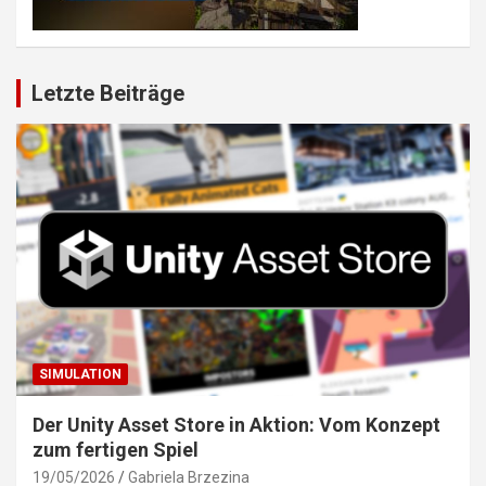
Letzte Beiträge
SIMULATION
Der Unity Asset Store in Aktion: Vom Konzept
zum fertigen Spiel
19/05/2026
Gabriela Brzezina