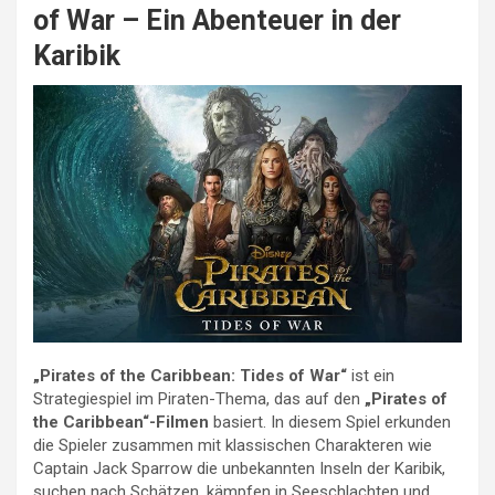
of War – Ein Abenteuer in der
Karibik
„Pirates of the Caribbean: Tides of War“
ist ein
Strategiespiel im Piraten-Thema, das auf den
„Pirates of
the Caribbean“-Filmen
basiert. In diesem Spiel erkunden
die Spieler zusammen mit klassischen Charakteren wie
Captain Jack Sparrow die unbekannten Inseln der Karibik,
suchen nach Schätzen, kämpfen in Seeschlachten und