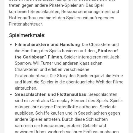
treten gegen andere Piraten-Spieler an. Das Spiel
kombiniert Seeschlachten, Ressourcenmanagement und
Flottenaufbau und bietet den Spielern ein aufregendes
Piratenabenteuer.
Spielmerkmale:
Filmecharaktere und Handlung
: Die Charaktere und
die Handlung des Spiels basieren auf den
„Pirates of
the Caribbean“-Filmen
. Spieler interagieren mit Jack
Sparrow, Will Turner und anderen klassischen
Charakteren und erleben verschiedene
Piratenabenteuer. Die Story des Spiels ergänzt die Filme
und lässt die Spieler in die abenteuerliche Welt der Filme
eintauchen.
Seeschlachten und Flottenaufbau
: Seeschlachten
sind ein zentrales Gameplay-Element des Spiels. Spieler
müssen ihre eigene Piratenflotte aufbauen, Seeleute
ausbilden, Schiffe kaufen und in Seeschlachten gegen
andere Spieler antreten. Durch diese Schlachten
sammeln sie Ressourcen, erobern Gebiete und
gewinnen Ruhm, wodurch sie ihren Einfluss ausbauen