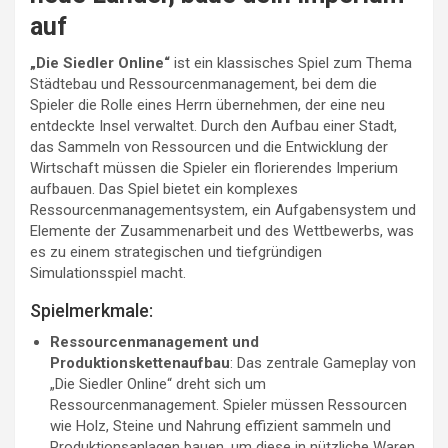
auf
„Die Siedler Online“
ist ein klassisches Spiel zum Thema
Städtebau und Ressourcenmanagement, bei dem die
Spieler die Rolle eines Herrn übernehmen, der eine neu
entdeckte Insel verwaltet. Durch den Aufbau einer Stadt,
das Sammeln von Ressourcen und die Entwicklung der
Wirtschaft müssen die Spieler ein florierendes Imperium
aufbauen. Das Spiel bietet ein komplexes
Ressourcenmanagementsystem, ein Aufgabensystem und
Elemente der Zusammenarbeit und des Wettbewerbs, was
es zu einem strategischen und tiefgründigen
Simulationsspiel macht.
Spielmerkmale:
Ressourcenmanagement und
Produktionskettenaufbau
: Das zentrale Gameplay von
„Die Siedler Online“ dreht sich um
Ressourcenmanagement. Spieler müssen Ressourcen
wie Holz, Steine und Nahrung effizient sammeln und
Produktionsanlagen bauen, um diese in nützliche Waren