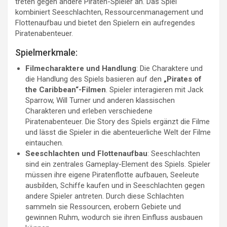
treten gegen andere Piraten-Spieler an. Das Spiel
kombiniert Seeschlachten, Ressourcenmanagement und
Flottenaufbau und bietet den Spielern ein aufregendes
Piratenabenteuer.
Spielmerkmale:
Filmecharaktere und Handlung
: Die Charaktere und
die Handlung des Spiels basieren auf den
„Pirates of
the Caribbean“-Filmen
. Spieler interagieren mit Jack
Sparrow, Will Turner und anderen klassischen
Charakteren und erleben verschiedene
Piratenabenteuer. Die Story des Spiels ergänzt die Filme
und lässt die Spieler in die abenteuerliche Welt der Filme
eintauchen.
Seeschlachten und Flottenaufbau
: Seeschlachten
sind ein zentrales Gameplay-Element des Spiels. Spieler
müssen ihre eigene Piratenflotte aufbauen, Seeleute
ausbilden, Schiffe kaufen und in Seeschlachten gegen
andere Spieler antreten. Durch diese Schlachten
sammeln sie Ressourcen, erobern Gebiete und
gewinnen Ruhm, wodurch sie ihren Einfluss ausbauen