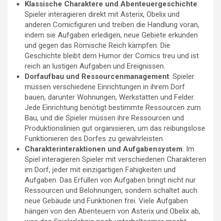
Klassische Charaktere und Abenteuergeschichte
:
Spieler interagieren direkt mit Asterix, Obelix und
anderen Comicfiguren und treiben die Handlung voran,
indem sie Aufgaben erledigen, neue Gebiete erkunden
und gegen das Römische Reich kämpfen. Die
Geschichte bleibt dem Humor der Comics treu und ist
reich an lustigen Aufgaben und Ereignissen.
Dorfaufbau und Ressourcenmanagement
: Spieler
müssen verschiedene Einrichtungen in ihrem Dorf
bauen, darunter Wohnungen, Werkstätten und Felder.
Jede Einrichtung benötigt bestimmte Ressourcen zum
Bau, und die Spieler müssen ihre Ressourcen und
Produktionslinien gut organisieren, um das reibungslose
Funktionieren des Dorfes zu gewährleisten.
Charakterinteraktionen und Aufgabensystem
: Im
Spiel interagieren Spieler mit verschiedenen Charakteren
im Dorf, jeder mit einzigartigen Fähigkeiten und
Aufgaben. Das Erfüllen von Aufgaben bringt nicht nur
Ressourcen und Belohnungen, sondern schaltet auch
neue Gebäude und Funktionen frei. Viele Aufgaben
hängen von den Abenteuern von Asterix und Obelix ab,