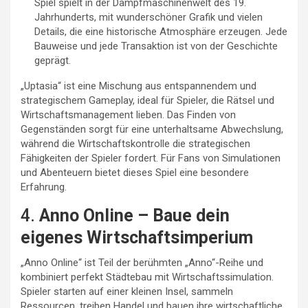
Spiel spielt in der Dampfmaschinenwelt des 19.
Jahrhunderts, mit wunderschöner Grafik und vielen
Details, die eine historische Atmosphäre erzeugen. Jede
Bauweise und jede Transaktion ist von der Geschichte
geprägt.
„Uptasia“ ist eine Mischung aus entspannendem und
strategischem Gameplay, ideal für Spieler, die Rätsel und
Wirtschaftsmanagement lieben. Das Finden von
Gegenständen sorgt für eine unterhaltsame Abwechslung,
während die Wirtschaftskontrolle die strategischen
Fähigkeiten der Spieler fordert. Für Fans von Simulationen
und Abenteuern bietet dieses Spiel eine besondere
Erfahrung.
4.
Anno Online – Baue dein
eigenes Wirtschaftsimperium
„Anno Online“ ist Teil der berühmten „Anno“-Reihe und
kombiniert perfekt Städtebau mit Wirtschaftssimulation.
Spieler starten auf einer kleinen Insel, sammeln
Ressourcen, treiben Handel und bauen ihre wirtschaftliche