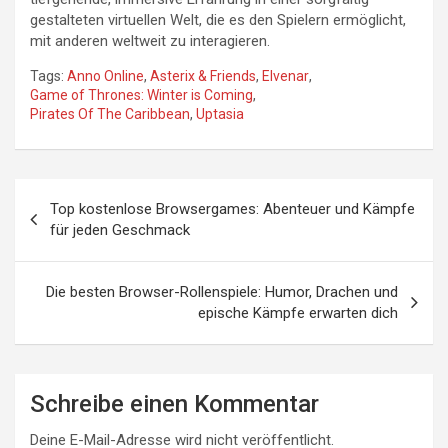
gestalteten virtuellen Welt, die es den Spielern ermöglicht,
mit anderen weltweit zu interagieren.
Tags:
Anno Online
,
Asterix & Friends
,
Elvenar
,
Game of Thrones: Winter is Coming
,
Pirates Of The Caribbean
,
Uptasia
Beitragsnavigation
Top kostenlose Browsergames: Abenteuer und Kämpfe
für jeden Geschmack
Die besten Browser-Rollenspiele: Humor, Drachen und
epische Kämpfe erwarten dich
Schreibe einen Kommentar
Deine E-Mail-Adresse wird nicht veröffentlicht.