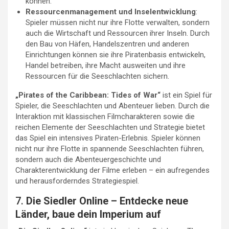
können.
Ressourcenmanagement und Inselentwicklung
:
Spieler müssen nicht nur ihre Flotte verwalten, sondern
auch die Wirtschaft und Ressourcen ihrer Inseln. Durch
den Bau von Häfen, Handelszentren und anderen
Einrichtungen können sie ihre Piratenbasis entwickeln,
Handel betreiben, ihre Macht ausweiten und ihre
Ressourcen für die Seeschlachten sichern.
„Pirates of the Caribbean: Tides of War“
ist ein Spiel für
Spieler, die Seeschlachten und Abenteuer lieben. Durch die
Interaktion mit klassischen Filmcharakteren sowie die
reichen Elemente der Seeschlachten und Strategie bietet
das Spiel ein intensives Piraten-Erlebnis. Spieler können
nicht nur ihre Flotte in spannende Seeschlachten führen,
sondern auch die Abenteuergeschichte und
Charakterentwicklung der Filme erleben – ein aufregendes
und herausforderndes Strategiespiel.
7.
Die Siedler Online – Entdecke neue
Länder, baue dein Imperium auf