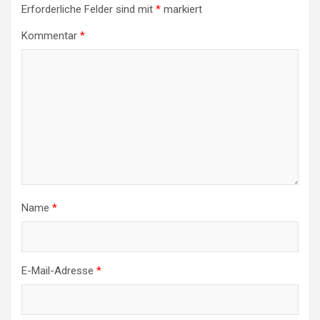
Erforderliche Felder sind mit
*
markiert
Kommentar
*
Name
*
E-Mail-Adresse
*