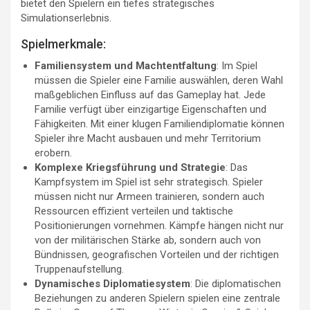
bietet den Spielern ein tiefes strategisches
Simulationserlebnis.
Spielmerkmale:
Familiensystem und Machtentfaltung
: Im Spiel
müssen die Spieler eine Familie auswählen, deren Wahl
maßgeblichen Einfluss auf das Gameplay hat. Jede
Familie verfügt über einzigartige Eigenschaften und
Fähigkeiten. Mit einer klugen Familiendiplomatie können
Spieler ihre Macht ausbauen und mehr Territorium
erobern.
Komplexe Kriegsführung und Strategie
: Das
Kampfsystem im Spiel ist sehr strategisch. Spieler
müssen nicht nur Armeen trainieren, sondern auch
Ressourcen effizient verteilen und taktische
Positionierungen vornehmen. Kämpfe hängen nicht nur
von der militärischen Stärke ab, sondern auch von
Bündnissen, geografischen Vorteilen und der richtigen
Truppenaufstellung.
Dynamisches Diplomatiesystem
: Die diplomatischen
Beziehungen zu anderen Spielern spielen eine zentrale