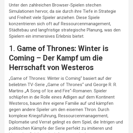
Unter den zahlreichen Browser-Spielen stechen
Simulationen hervor, da sie durch ihre Tiefe in Strategie
und Freiheit viele Spieler anziehen. Diese Spiele
konzentrieren sich oft auf Ressourcenmanagement,
Städtebau und langfristige strategische Planung, was den
Spielern ein immersives Erlebnis bietet.
1.
Game of Thrones: Winter is
Coming – Der Kampf um die
Herrschaft von Westeros
„Game of Thrones: Winter is Coming“ basiert auf der
beliebten TV-Serie „Game of Thrones“ und George R. R.
Martins „A Song of Ice and Fire“-Romanen. Spieler
schlüpfen in die Rolle eines Adligen auf dem Kontinent
Westeros, bauen ihre eigene Familie auf und kämpfen
gegen andere Spieler um den eisernen Thron. Durch
komplexe Kriegsführung, Ressourcenmanagement,
Diplomatie und Verrat gelingt es dem Spiel, die Intrigen und
politischen Kämpfe der Serie perfekt zu imitieren und