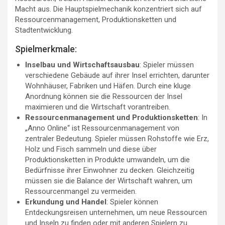
Macht aus. Die Hauptspielmechanik konzentriert sich auf
Ressourcenmanagement, Produktionsketten und
Stadtentwicklung.
Spielmerkmale:
Inselbau und Wirtschaftsausbau
: Spieler müssen
verschiedene Gebäude auf ihrer Insel errichten, darunter
Wohnhäuser, Fabriken und Häfen. Durch eine kluge
Anordnung können sie die Ressourcen der Insel
maximieren und die Wirtschaft vorantreiben.
Ressourcenmanagement und Produktionsketten
: In
„Anno Online“ ist Ressourcenmanagement von
zentraler Bedeutung. Spieler müssen Rohstoffe wie Erz,
Holz und Fisch sammeln und diese über
Produktionsketten in Produkte umwandeln, um die
Bedürfnisse ihrer Einwohner zu decken. Gleichzeitig
müssen sie die Balance der Wirtschaft wahren, um
Ressourcenmangel zu vermeiden.
Erkundung und Handel
: Spieler können
Entdeckungsreisen unternehmen, um neue Ressourcen
und Inseln zu finden oder mit anderen Spielern zu