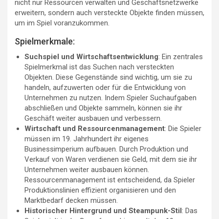
nicht nur Ressourcen verwalten und Geschäftsnetzwerke
erweitern, sondern auch versteckte Objekte finden müssen,
um im Spiel voranzukommen.
Spielmerkmale:
Suchspiel und Wirtschaftsentwicklung
: Ein zentrales
Spielmerkmal ist das Suchen nach versteckten
Objekten. Diese Gegenstände sind wichtig, um sie zu
handeln, aufzuwerten oder für die Entwicklung von
Unternehmen zu nutzen. Indem Spieler Suchaufgaben
abschließen und Objekte sammeln, können sie ihr
Geschäft weiter ausbauen und verbessern.
Wirtschaft und Ressourcenmanagement
: Die Spieler
müssen im 19. Jahrhundert ihr eigenes
Businessimperium aufbauen. Durch Produktion und
Verkauf von Waren verdienen sie Geld, mit dem sie ihr
Unternehmen weiter ausbauen können.
Ressourcenmanagement ist entscheidend, da Spieler
Produktionslinien effizient organisieren und den
Marktbedarf decken müssen.
Historischer Hintergrund und Steampunk-Stil
: Das