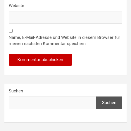
Website
Name, E-Mail-Adresse und Website in diesem Browser für
meinen nächsten Kommentar speichern.
Suchen
Suchen