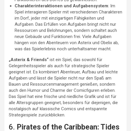
Charakterinteraktionen und Aufgabensystem
: Im
Spiel interagieren Spieler mit verschiedenen Charakteren
im Dorf, jeder mit einzigartigen Fähigkeiten und
Aufgaben. Das Erfüllen von Aufgaben bringt nicht nur
Ressourcen und Belohnungen, sondern schaltet auch
neue Gebäude und Funktionen frei. Viele Aufgaben
hängen von den Abenteuern von Asterix und Obelix ab,
was das Spielerlebnis noch unterhaltsamer macht.
„Asterix & Friends“
ist ein Spiel, das sowohl für
Gelegenheitsspieler als auch für strategische Spieler
geeignet ist. Es kombiniert Abenteuer, Aufbau und leichte
Aufgaben und lässt die Spieler nicht nur den Spaß am
Bauen und Ressourcenmanagement genießen, sondern
auch den Humor und Charme der Comicfiguren erleben.
Das Spiel hat eine frische und niedliche Grafik und ist für
alle Altersgruppen geeignet, besonders für diejenigen, die
nostalgisch auf klassische Comics und entspannte
Strategiespiele zurückblicken.
6.
Pirates of the Caribbean: Tides