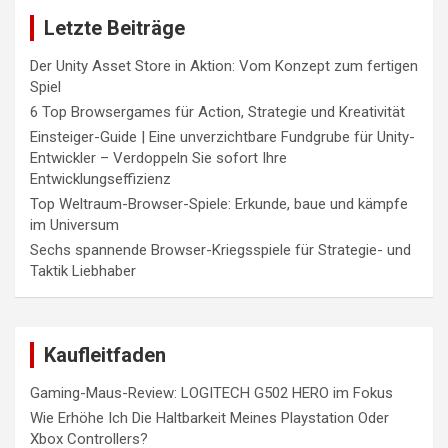
Letzte Beiträge
Der Unity Asset Store in Aktion: Vom Konzept zum fertigen
Spiel
6 Top Browsergames für Action, Strategie und Kreativität
Einsteiger-Guide | Eine unverzichtbare Fundgrube für Unity-
Entwickler – Verdoppeln Sie sofort Ihre
Entwicklungseffizienz
Top Weltraum-Browser-Spiele: Erkunde, baue und kämpfe
im Universum
Sechs spannende Browser-Kriegsspiele für Strategie- und
Taktik Liebhaber
Kaufleitfaden
Gaming-Maus-Review: LOGITECH G502 HERO im Fokus
Wie Erhöhe Ich Die Haltbarkeit Meines Playstation Oder
Xbox Controllers?