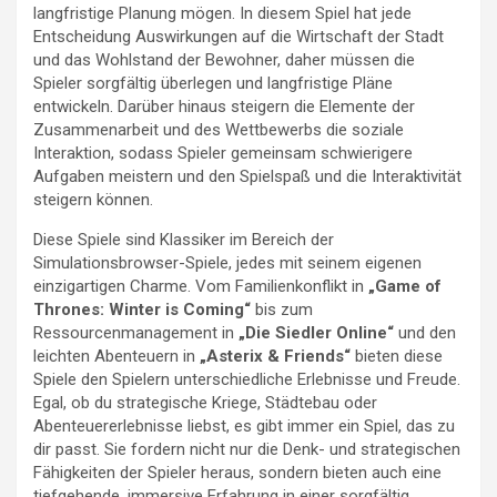
langfristige Planung mögen. In diesem Spiel hat jede
Entscheidung Auswirkungen auf die Wirtschaft der Stadt
und das Wohlstand der Bewohner, daher müssen die
Spieler sorgfältig überlegen und langfristige Pläne
entwickeln. Darüber hinaus steigern die Elemente der
Zusammenarbeit und des Wettbewerbs die soziale
Interaktion, sodass Spieler gemeinsam schwierigere
Aufgaben meistern und den Spielspaß und die Interaktivität
steigern können.
Diese Spiele sind Klassiker im Bereich der
Simulationsbrowser-Spiele, jedes mit seinem eigenen
einzigartigen Charme. Vom Familienkonflikt in
„Game of
Thrones: Winter is Coming“
bis zum
Ressourcenmanagement in
„Die Siedler Online“
und den
leichten Abenteuern in
„Asterix & Friends“
bieten diese
Spiele den Spielern unterschiedliche Erlebnisse und Freude.
Egal, ob du strategische Kriege, Städtebau oder
Abenteuererlebnisse liebst, es gibt immer ein Spiel, das zu
dir passt. Sie fordern nicht nur die Denk- und strategischen
Fähigkeiten der Spieler heraus, sondern bieten auch eine
tiefgehende, immersive Erfahrung in einer sorgfältig