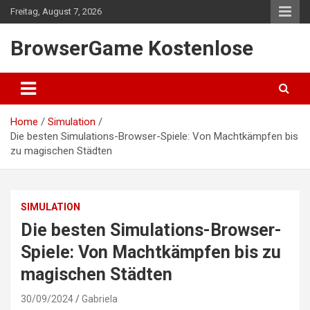
Skip
Freitag, August 7, 2026
to
content
BrowserGame Kostenlose
Home
Simulation
Die besten Simulations-Browser-Spiele: Von Machtkämpfen bis
zu magischen Städten
SIMULATION
Die besten Simulations-Browser-
Spiele: Von Machtkämpfen bis zu
magischen Städten
30/09/2024
Gabriela