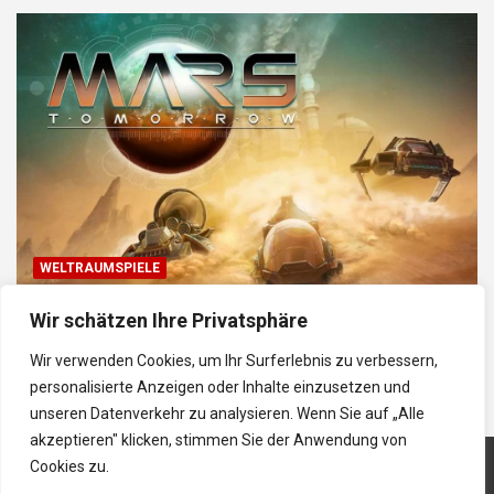
WELTRAUMSPIELE
Top Weltraum-Browser-Spiele: Erkunde, baue
Wir schätzen Ihre Privatsphäre
und kämpfe im Universum
Wir verwenden Cookies, um Ihr Surferlebnis zu verbessern,
30/01/2026
Gabriela
personalisierte Anzeigen oder Inhalte einzusetzen und
unseren Datenverkehr zu analysieren. Wenn Sie auf „Alle
akzeptieren" klicken, stimmen Sie der Anwendung von
Cookies zu.
Copyright © 2026
BrowserGame Kostenlose
Impressum
|